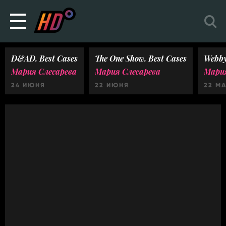
D&AD. Best Cases
The One Show. Best Cases
Webby
Мария Слесарева
Мария Слесарева
Мария
24 ИЮНЯ
22 ИЮНЯ
22 М