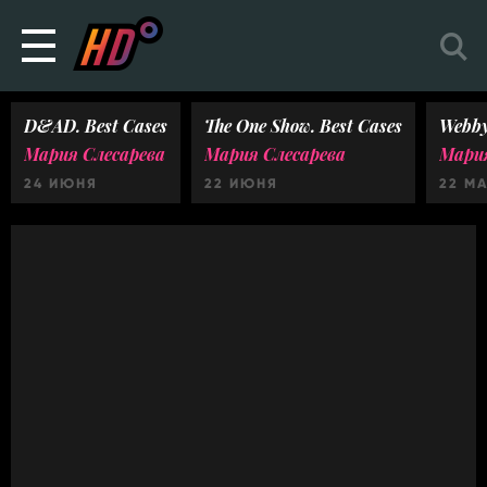
D&AD. Best Cases
The One Show. Best Cases
Webby
Мария Слесарева
Мария Слесарева
Мария
24 ИЮНЯ
22 ИЮНЯ
22 М