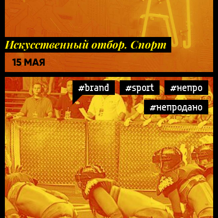
Искусственный отбор. Спорт
15 МАЯ
#brand
#sport
#непро
#непродано