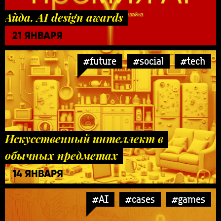
Айда. AI design awards
21 ЯНВАРЯ
#future
#social
#tech
Искусственный интеллект в
обычных предметах
14 ЯНВАРЯ
#AI
#cases
#games