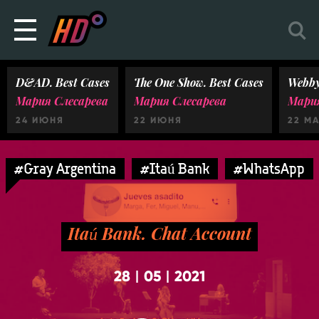
D&AD. Best Cases
The One Show. Best Cases
Webby
Мария Слесарева
Мария Слесарева
Мария
24 ИЮНЯ
22 ИЮНЯ
22 М
#Gray Argentina
#Itaú Bank
#WhatsApp
Itaú Bank. Chat Account
28
05
2021
|
|