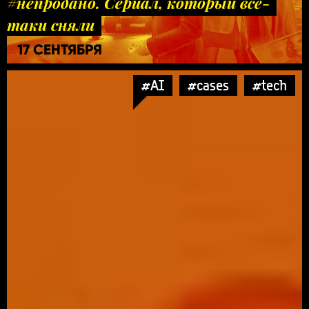
#непродано. Сериал, который все-
таки сняли
17 СЕНТЯБРЯ
#AI
#cases
#tech