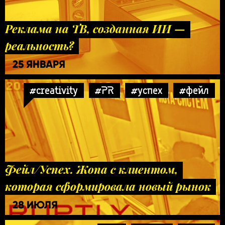
Реклама на ТВ, созданная ИИ —
реальность?
25 ЯНВАРЯ
#creativity
#PR
#успех
#фейл
Фейл/Успех. Жопа с клиентом,
которая сформировала новый рынок
28 ИЮЛЯ