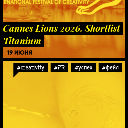
Cannes Lions 2026. Shortlist
Titanium
19 ИЮНЯ
#creativity
#PR
#успех
#фейл