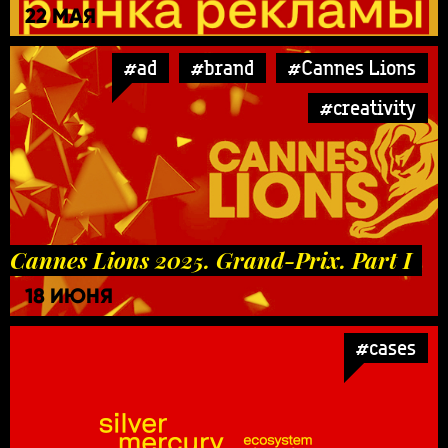
22 МАЯ
#ad
#brand
#Cannes Lions
#creativity
Cannes Lions 2025. Grand-Prix. Part I
18 ИЮНЯ
#cases