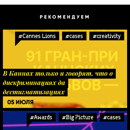
РЕКОМЕНДУЕМ
#Cannes Lions
#cases
#creativity
В Каннах только и говорят, что о
дискриминациях да
дестигматизациях
05 ИЮЛЯ
#Awards
#Big Picture
#cases