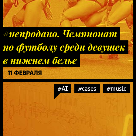
#непродано. Чемпионат
по футболу среди девушек
в нижнем белье
11 ФЕВРАЛЯ
#AI
#cases
#music