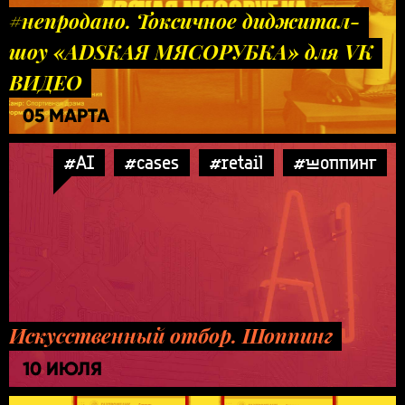
#непродано. Токсичное диджитал-
шоу «ADSКАЯ МЯСОРУБКА» для VK
ВИДЕО
05 МАРТА
#AI
#cases
#retail
#шоппинг
Искусственный отбор. Шоппинг
10 ИЮЛЯ