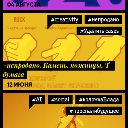
04 АВГУСТА
#creativity
#непродано
#Удалить cases
#непродано. Камень, ножницы, Т-
бумага
12 ИЮНЯ
#AI
#social
#колонкаВлада
#проспалибудущее