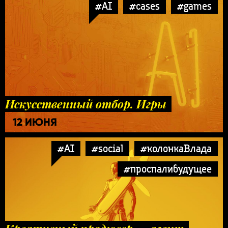
#AI
#cases
#games
Искусственный отбор. Игры
12 ИЮНЯ
#AI
#social
#колонкаВлада
#проспалибудущее