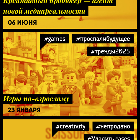
Креативный продюсер — агент
новой медиареальности
06 ИЮНЯ
#games
#проспалибудущее
#тренды2025
Игры по-взрослому
23 ЯНВАРЯ
#creativity
#непродано
#Удалить cases