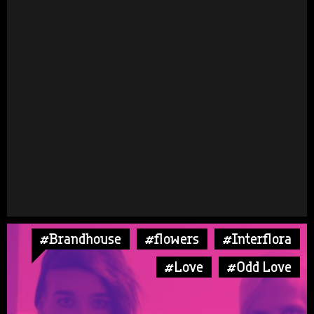
#Brandhouse
#flowers
#Interflora
#Love
#Odd Love