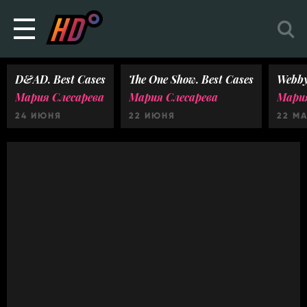
D&AD. Best Cases
The One Show. Best Cases
Webby
Мария Слесарева
Мария Слесарева
Мария
24 ИЮНЯ
22 ИЮНЯ
22 М