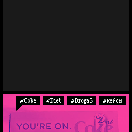
#Coke
#Diet
#Droga5
#кейсы