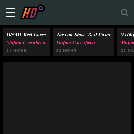
D&AD. Best Cases
The One Show. Best Cases
Webby
Мария Слесарева
Мария Слесарева
Мария
24 ИЮНЯ
22 ИЮНЯ
22 М