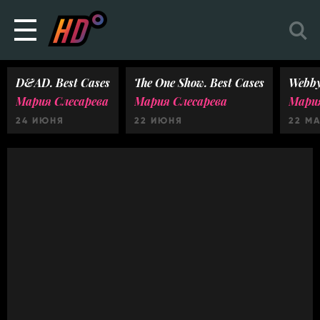
D&AD. Best Cases
The One Show. Best Cases
Webby
Мария Слесарева
Мария Слесарева
Мария
24 ИЮНЯ
22 ИЮНЯ
22 М