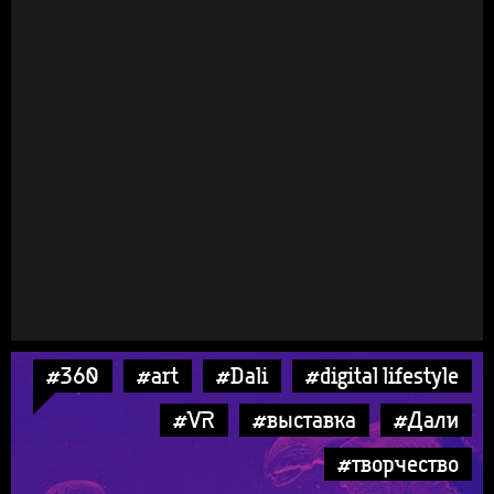
#360
#art
#Dali
#digital lifestyle
#VR
#выставка
#Дали
#творчество