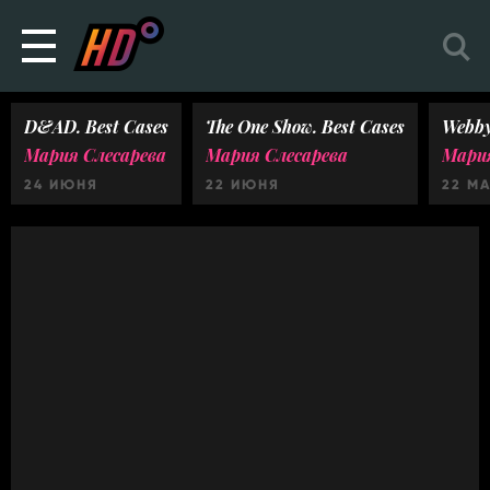
D&AD. Best Cases
The One Show. Best Cases
Webby
Мария Слесарева
Мария Слесарева
Мария
24 ИЮНЯ
22 ИЮНЯ
22 М