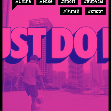
#China
#Nike
#sport
#вирусы
#Китай
#спорт