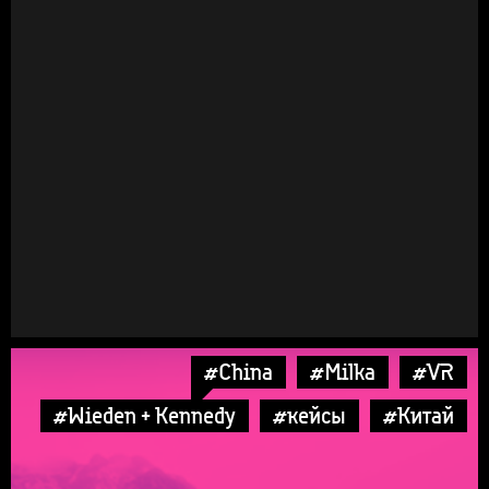
#China
#Milka
#VR
#Wieden + Kennedy
#кейсы
#Китай