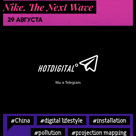
Nike. The Next Wave
29 АВГУСТА
#China
#digital lifestyle
#installation
#pollution
#projection mapping