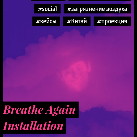
#social
#загрязнение воздуха
#кейсы
#Китай
#проекция
Breathe Again
Installation