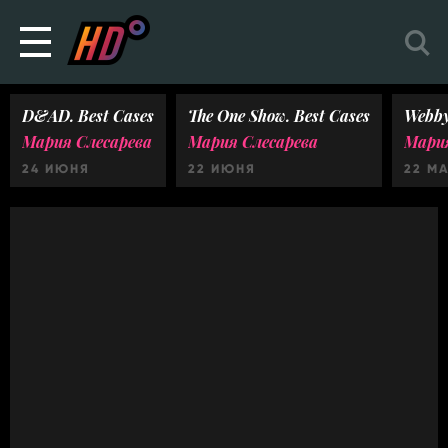
D&AD. Best Cases
The One Show. Best Cases
Webby
Мария Слесарева
Мария Слесарева
Мария
24 ИЮНЯ
22 ИЮНЯ
22 М