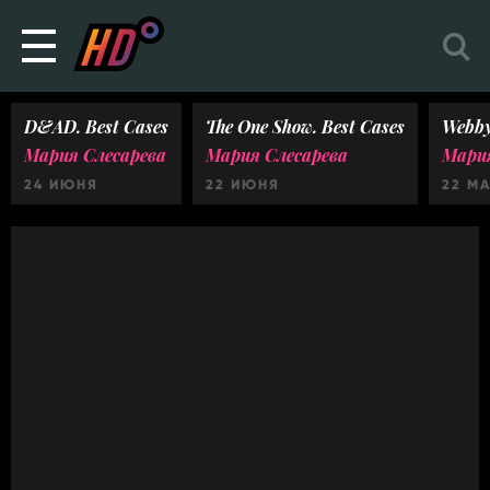
D&AD. Best Cases
The One Show. Best Cases
Webby
Мария Слесарева
Мария Слесарева
Мария
24 ИЮНЯ
22 ИЮНЯ
22 М