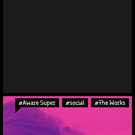
#Aware Super
#social
#The Works