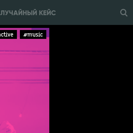
ЛУЧАЙНЫЙ КЕЙС
active
#music