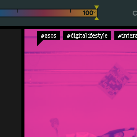
С
#asos
#digital ifestyle
#inter