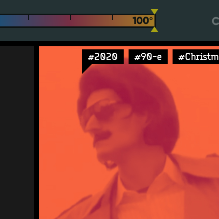
С
#2020
#90-e
#Christm