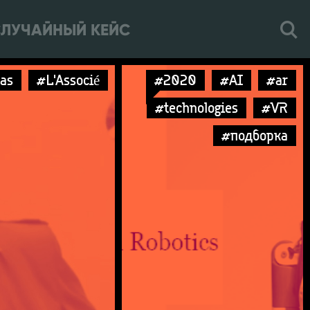
ЛУЧАЙНЫЙ КЕЙС
as
#L'Associé
#2020
#AI
#ar
#technologies
#VR
#подборка