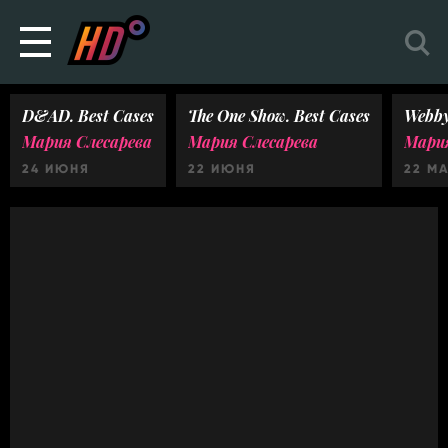
D&AD. Best Cases
The One Show. Best Cases
Webby
Мария Слесарева
Мария Слесарева
Мария
24 ИЮНЯ
22 ИЮНЯ
22 М