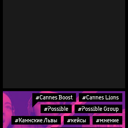
#Cannes Boost
#Cannes Lions
#Possible
#Possible Group
#Каннские Львы
#кейсы
#мнение