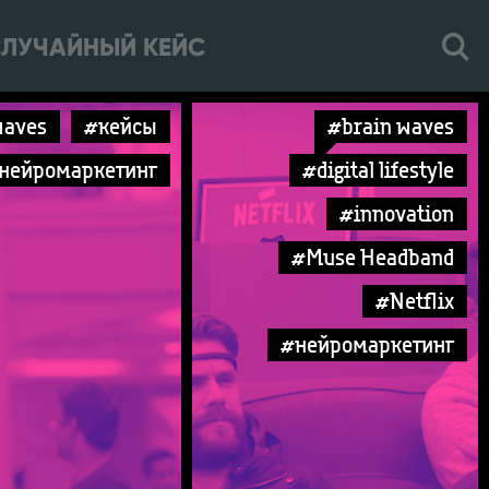
ЛУЧАЙНЫЙ КЕЙС
waves
#кейсы
#brain waves
нейромаркетинг
#digital lifestyle
#innovation
#Muse Headband
#Netflix
#нейромаркетинг