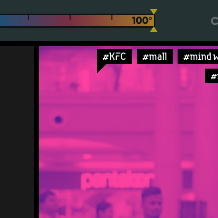
С
#KFC
#mall
#mind 
#