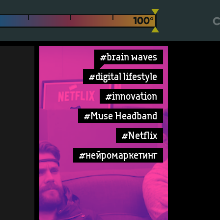
С
#brain waves
#digital lifestyle
#innovation
#Muse Headband
#Netflix
#нейромаркетинг