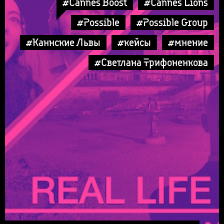
#Cannes Boost
#Cannes Lions
#Possible
#Possible Group
#Каннские Львы
#кейсы
#мнение
#Светлана Трифоненкова