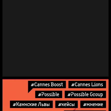
#Cannes Boost
#Cannes Lions
#Possible
#Possible Group
#Каннские Львы
#кейсы
#мнение