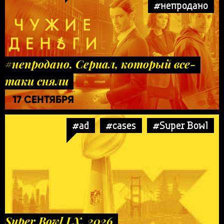
#непродано
#непродано. Сериал, который все-
таки сняли
17 СЕНТЯБРЯ
#ad
#cases
#Super Bowl
Super Bowl LX. 2026