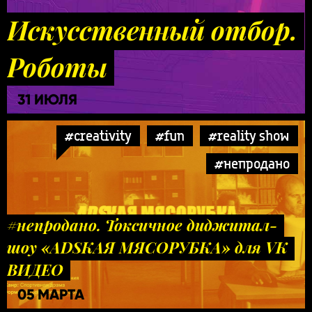
Искусственный отбор.
Роботы
31 ИЮЛЯ
#creativity
#fun
#reality show
#непродано
#непродано. Токсичное диджитал-
шоу «ADSКАЯ МЯСОРУБКА» для VK
ВИДЕО
05 МАРТА