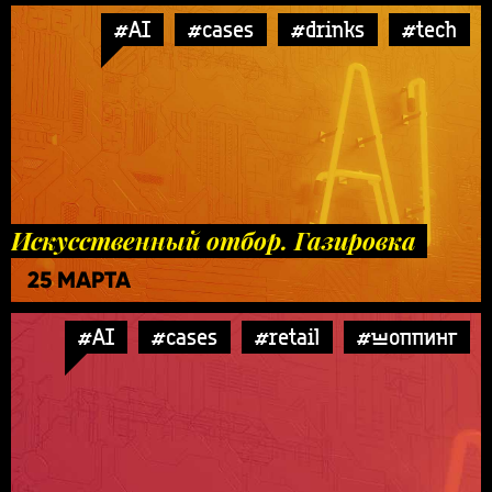
#AI
#cases
#drinks
#tech
Искусственный отбор. Газировка
25 МАРТА
#AI
#cases
#retail
#шоппинг