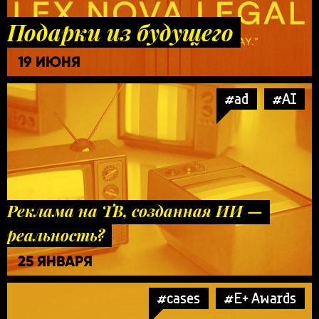
Подарки из будущего
19 ИЮНЯ
#ad
#AI
Реклама на ТВ, созданная ИИ —
реальность?
25 ЯНВАРЯ
#cases
#E+ Awards