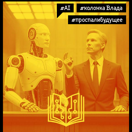
#AI
#колонка Влада
#проспалибудущее