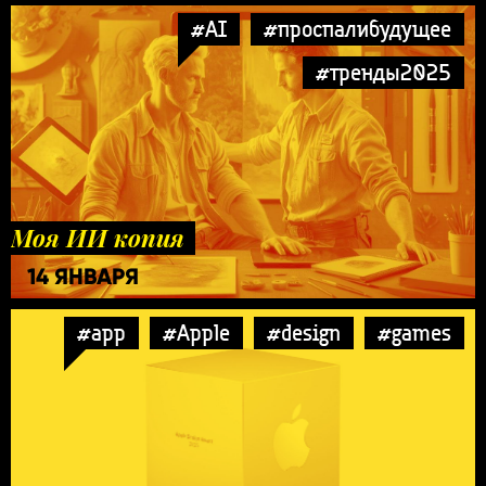
#AI
#проспалибудущее
#тренды2025
Моя ИИ копия
14 ЯНВАРЯ
#app
#Apple
#design
#games