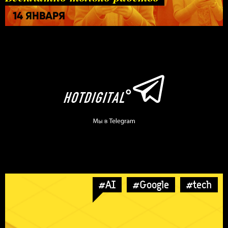
14 ЯНВАРЯ
#AI
#Google
#tech