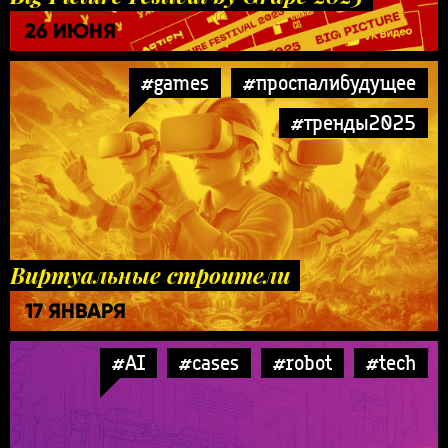
26 ИЮНЯ
#games
#проспалибудущее
#тренды2025
Виртуальные строители
17 ЯНВАРЯ
#AI
#cases
#robot
#tech