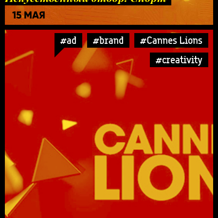
15 МАЯ
#ad
#brand
#Cannes Lions
#creativity