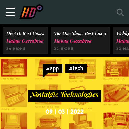
D&AD. Best Cases
The One Show. Best Cases
Webby
Мария Слесарева
Мария Слесарева
Мария
24 ИЮНЯ
22 ИЮНЯ
22 М
#app
#tech
Nostalgic Technologies
09
03
2022
|
|