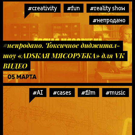
#creativity
#fun
#reality show
#непродано
#непродано. Токсичное диджитал-
шоу «ADSКАЯ МЯСОРУБКА» для VK
ВИДЕО
05 МАРТА
#AI
#cases
#film
#music