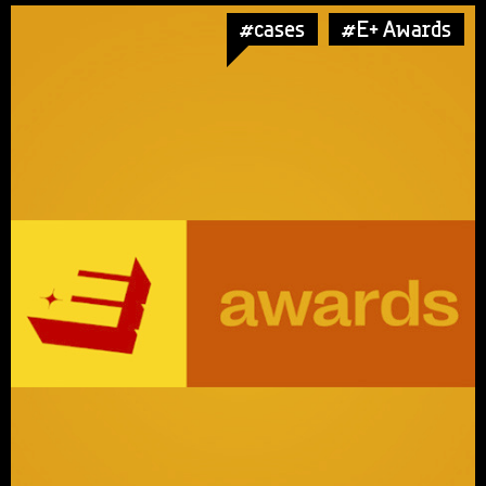
#cases
#E+ Awards