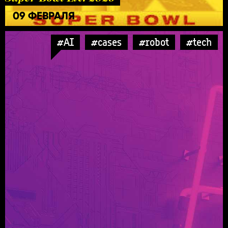
09 ФЕВРАЛЯ
#AI
#cases
#robot
#tech