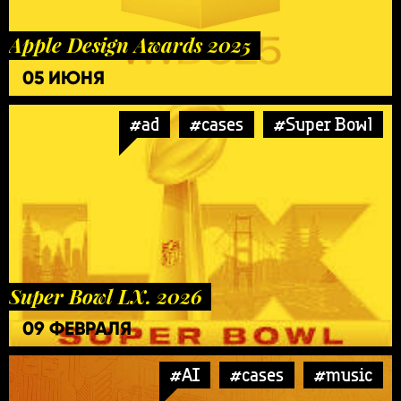
Apple Design Awards 2025
05 ИЮНЯ
#ad
#cases
#Super Bowl
Super Bowl LX. 2026
09 ФЕВРАЛЯ
#AI
#cases
#music