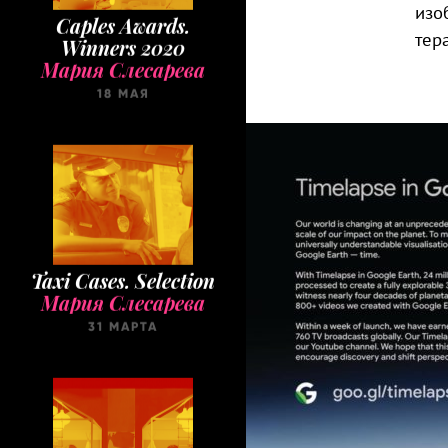
Caples Awards.
изо
Winners 2020
тер
Мария Слесарева
18 МАЯ
Taxi Cases. Selection
Мария Слесарева
31 МАРТА