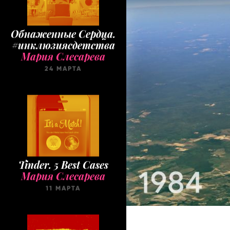
Обнаженные Cердца.
#инклюзиясдетства
Мария Слесарева
24 МАРТА
Tinder. 5 Best Cases
Мария Слесарева
11 МАРТА