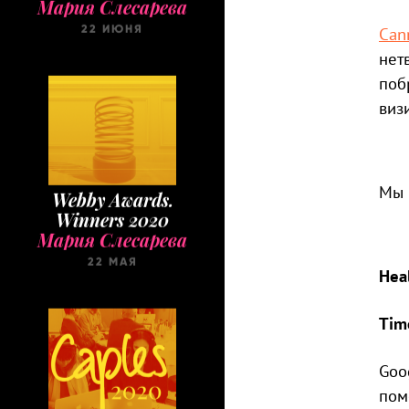
22 ИЮНЯ
Can
нет
поб
виз
Webby Awards.
Мы 
Winners 2020
Мария Слесарева
22 МАЯ
Hea
Tim
Goo
пом