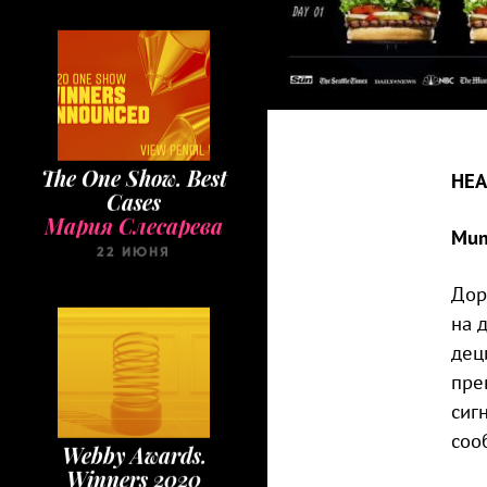
The One Show. Best
HEA
Cases
Мария Слесарева
Mum
22 ИЮНЯ
Дор
на 
дец
пре
сиг
Webby Awards.
соо
Winners 2020
Мария Слесарева