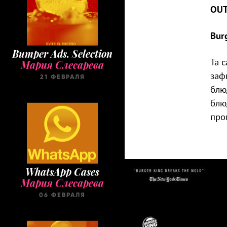
OU
Bur
Bumper Ads. Selection
Мария Слесарева
Та 
21 ФЕВРАЛЯ
заф
блю
блю
про
WhatsApp Cases
Мария Слесарева
06 ФЕВРАЛЯ