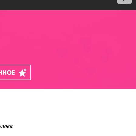
АННОЕ
елова