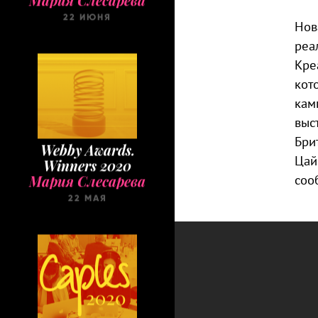
22 ИЮНЯ
Нов
реа
Кре
кот
кам
выс
Бри
Webby Awards.
Winners 2020
Цай
Мария Слесарева
соо
22 МАЯ