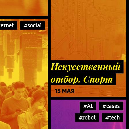
ternet
#social
Искусственный
отбор. Спорт
15 МАЯ
#AI
#cases
#robot
#tech