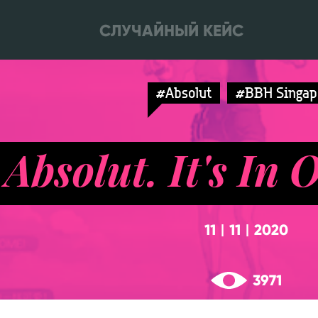
СЛУЧАЙНЫЙ КЕЙС
#Absolut
#BBH Singap
Absolut. It's In 
11
11
2020
|
|
3971