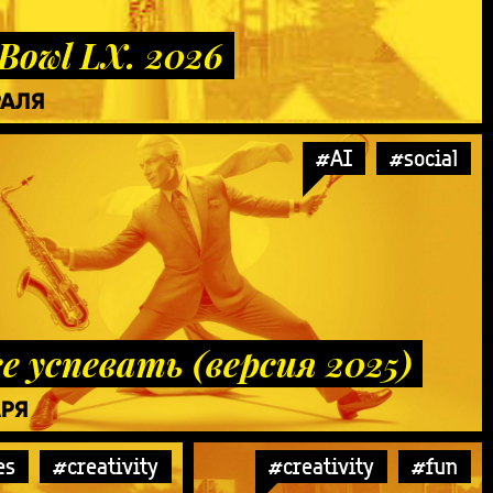
Bowl LX. 2026
РАЛЯ
#AI
#social
е успевать (версия 2025)
АРЯ
es
#creativity
#creativity
#fun