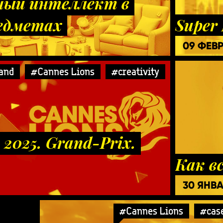
ный интеллект в
едметах
Super 
09 ФЕВ
and
#Cannes Lions
#creativity
 2025. Grand-Prix.
Как вс
30 ЯНВ
#Cannes Lions
#cas