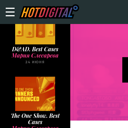
D&AD. Best Cases
Мария Слесарева
24 ИЮНЯ
The One Show. Best
Cases
Мария Слесарева