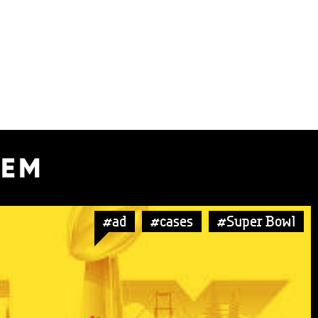
УЕМ
#ad
#cases
#Super Bowl