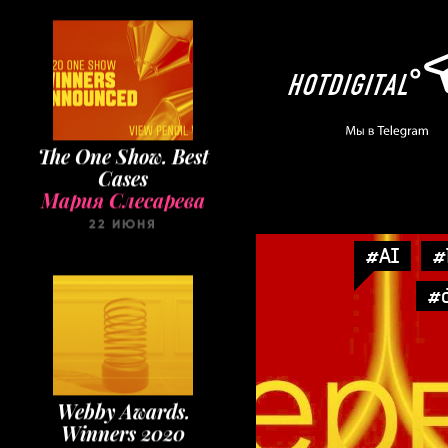
The One Show. Best
Cases
Мария Слесарева
22 ИЮНЯ
#AI
#
#d
Webby Awards.
Winners 2020
Мария Слесарева