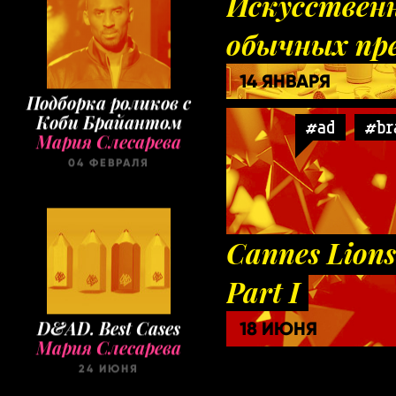
Искусствен
обычных пр
14 ЯНВАРЯ
Подборка роликов с
Коби Брайантом
#ad
#br
Мария Слесарева
04 ФЕВРАЛЯ
Cannes Lions
Part I
D&AD. Best Cases
18 ИЮНЯ
Мария Слесарева
24 ИЮНЯ