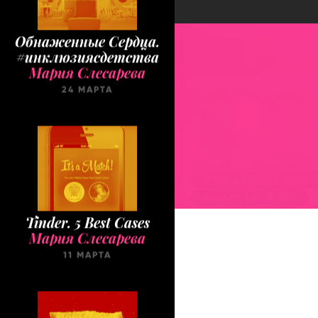
Обнаженные Cердца.
#инклюзиясдетства
Мария Слесарева
24 МАРТА
Tinder. 5 Best Cases
Мария Слесарева
11 МАРТА