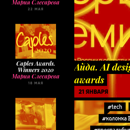
22 МАЯ
Caples Awards.
Айда. AI desi
Winners 2020
Мария Слесарева
awards
18 МАЯ
21 ЯНВАРЯ
#tech
#колонка 
#проспалибу