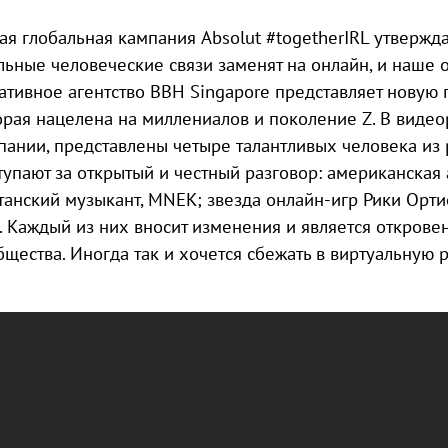
ая глобальная кампания Absolut #togetherIRL утвержда
льные человеческие связи заменят на онлайн, и наше 
ативное агентство BBH Singapore представляет новую пла
орая нацелена на миллениалов и поколение Z. В видео
пании, представлены четыре талантливых человека из 
тупают за открытый и честный разговор: американская 
танский музыкант, MNEK; звезда онлайн-игр Рики Орти
. Каждый из них вносит изменения и является откров
бщества. Иногда так и хочется сбежать в виртуальную 