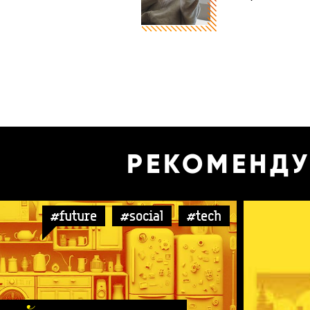
РЕКОМЕНД
#future
#social
#tech