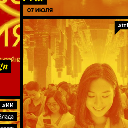
07 ИЮЛЯ
#in
gn
#ИИ
Влада
дущее