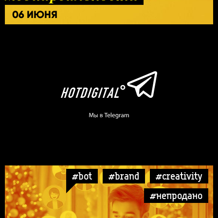
06 ИЮНЯ
#bot
#brand
#creativity
#непродано