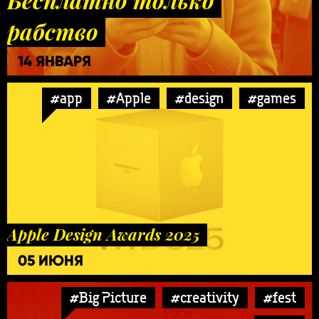
рабство
14 ЯНВАРЯ
#app
#Apple
#design
#games
Apple Design Awards 2025
05 ИЮНЯ
#Big Picture
#creativity
#fest