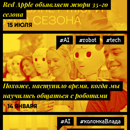
Red Apple объявляет жюри 35-го
сезона
15 ИЮЛЯ
#AI
#robot
#tech
Похоже, наступило время, когда мы
научились общаться с роботами
14 ЯНВАРЯ
#AI
#колонкаВлада