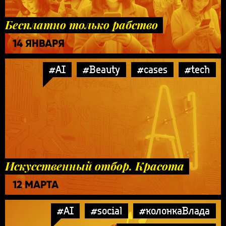
Бесплатно только рабство
14 ЯНВАРЯ
#AI
#Beauty
#cases
#tech
Искусственный отбор. Красота
12 МАРТА
#AI
#social
#колонкаВлада