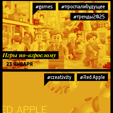
#games
#проспалибудущее
#тренды2025
Игры по-взрослому
23 ЯНВАРЯ
#creativity
#Red Apple