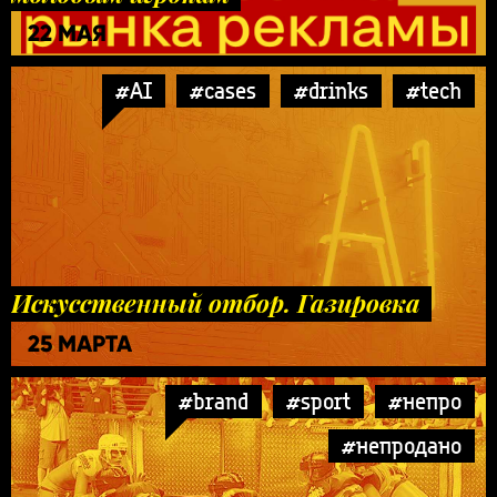
22 МАЯ
#AI
#cases
#drinks
#tech
Искусственный отбор. Газировка
25 МАРТА
#brand
#sport
#непро
#непродано