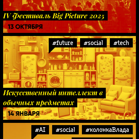
IV Фестиваль Big Picture 2025
13 ОКТЯБРЯ
#future
#social
#tech
Искусственный интеллект в
обычных предметах
14 ЯНВАРЯ
#AI
#social
#колонкаВлада