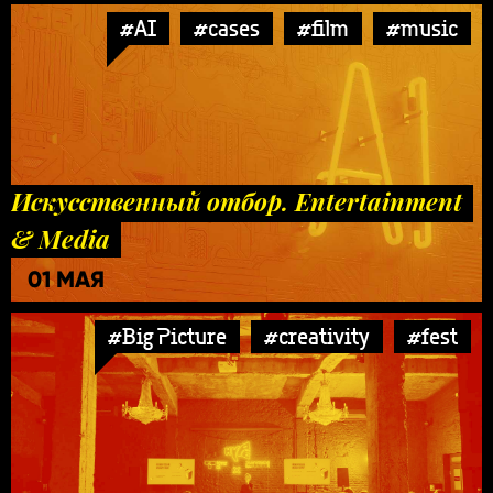
#AI
#cases
#film
#music
Искусственный отбор. Entertainment
& Media
01 МАЯ
#Big Picture
#creativity
#fest