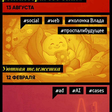
13 АВГУСТА
#social
#web
#колонка Влада
#проспалибудущее
Уютная тележешка
12 ФЕВРАЛЯ
#ad
#AI
#cases