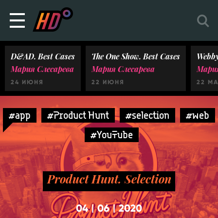
D&AD. Best Cases
The One Show. Best Cases
Webby
Мария Слесарева
Мария Слесарева
Мария
24 ИЮНЯ
22 ИЮНЯ
22 М
#app
#Product Hunt
#selection
#web
#YouTube
Product Hunt. Selection
04
06
2020
|
|