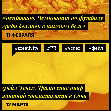
#непродано. Чемпионат по футболу
среди девушек в нижнем белье
11 ФЕВРАЛЯ
#creativity
#PR
#успех
#фейл
Фейл/Успех. Трамп спас пиар
элитной стоматологии в Сочи
12 МАРТА