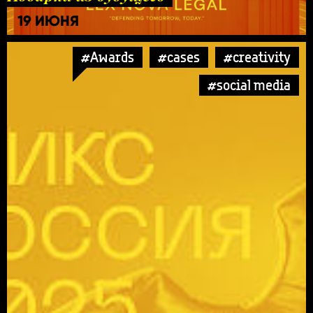
19 ИЮНЯ
#Awards
#cases
#creativity
#social media