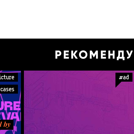
РЕКОМЕНД
icture
#ad
cases
l by