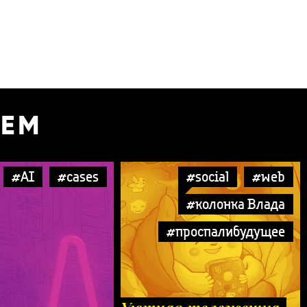
УЕМ
#AI
#cases
#social
#web
#колонка Влада
#проспалибудущее