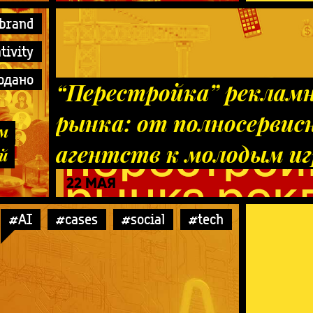
brand
tivity
одано
“Перестройка” рекламн
рынка: от полносервис
м
агентств к молодым и
й
22 МАЯ
#AI
#cases
#social
#tech