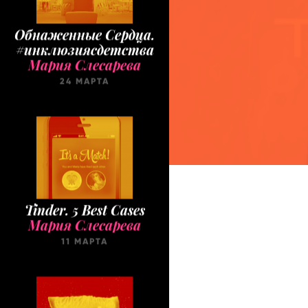
Обнаженные Cердца.
#инклюзиясдетства
Мария Слесарева
24 МАРТА
Tinder. 5 Best Cases
Мария Слесарева
11 МАРТА