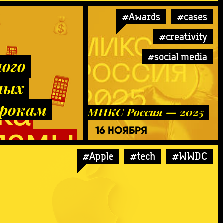
#Awards
#cases
#creativity
#social media
ого
ных
грокам
МИКС Россия — 2025
16 НОЯБРЯ
#Apple
#tech
#WWDC