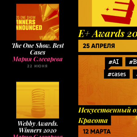
E+ Awards 2
The One Show. Best
25 АПРЕЛЯ
Cases
Мария Слесарева
#AI
#B
22 ИЮНЯ
#cases
Искусственный о
Красота
Webby Awards.
Winners 2020
12 МАРТА
Мария Слесарева