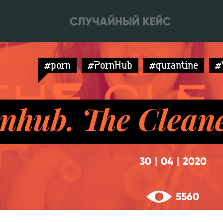
СЛУЧАЙНЫЙ КЕЙС
#porn
#PornHub
#qurantine
#
nhub. The Cleane
30
04
2020
|
|
5560