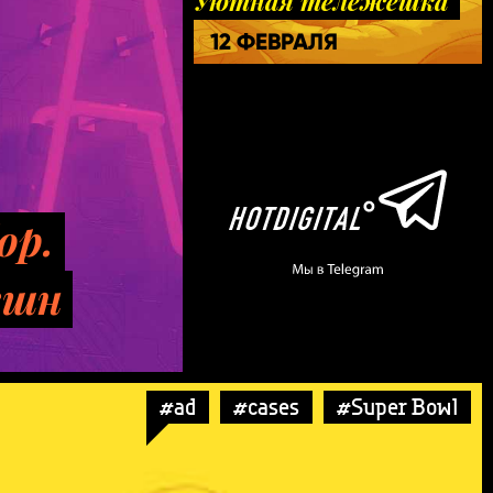
Уютная тележешка
12 ФЕВРАЛЯ
ор.
кшн
#ad
#cases
#Super Bowl