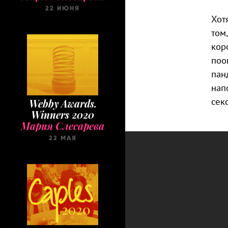
22 ИЮНЯ
Хот
том
кор
поо
пан
нап
секс
Webby Awards.
Winners 2020
Мария Слесарева
22 МАЯ