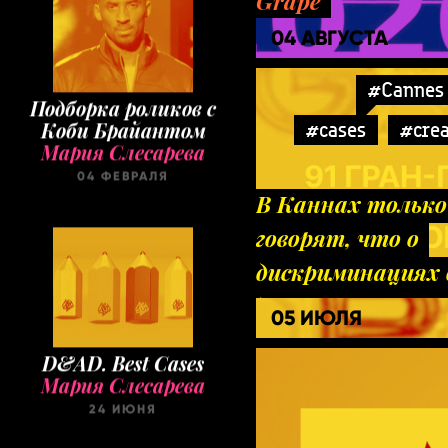
Grape
04 АВГУСТА
#Cannes 
Подборка роликов с
#cases
#crea
Коби Брайантом
Мария Слесарева
04 ФЕВРАЛЯ
В Каннах только
говорят, что о
дискриминациях 
дестигматизаци
05 ИЮЛЯ
D&AD. Best Cases
Мария Слесарева
24 ИЮНЯ