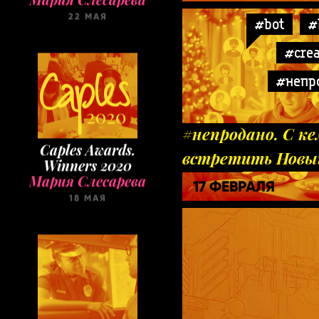
22 МАЯ
#bot
#
#crea
#непр
#непродано. С ке
Caples Awards.
встретить Новы
Winners 2020
Мария Слесарева
Брют?
17 ФЕВРАЛЯ
18 МАЯ