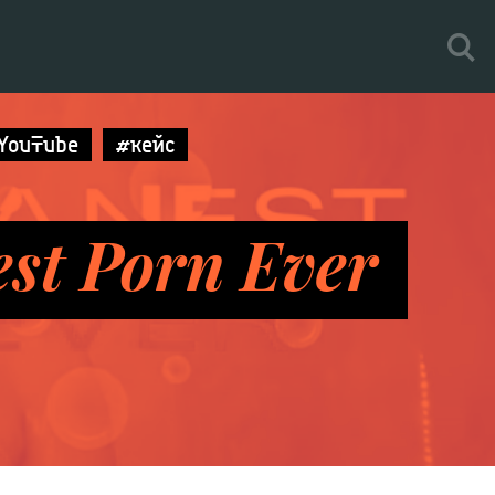
YouTube
#кейс
st Porn Ever