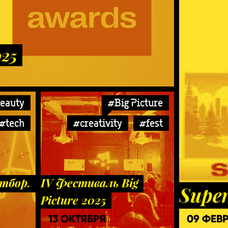
025
eauty
#Big Picture
#tech
#creativity
#fest
тбор.
IV Фестиваль Big
Super
Picture 2025
13 ОКТЯБРЯ
09 ФЕВ