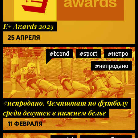
E+ Awards 2025
25 АПРЕЛЯ
#brand
#sport
#непро
#непродано
#непродано. Чемпионат по футболу
среди девушек в нижнем белье
11 ФЕВРАЛЯ