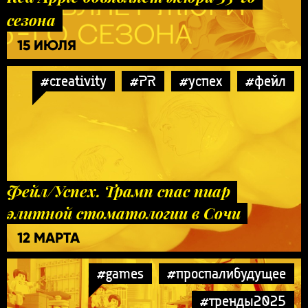
сезона
15 ИЮЛЯ
#creativity
#PR
#успех
#фейл
Фейл/Успех. Трамп спас пиар
элитной стоматологии в Сочи
12 МАРТА
#games
#проспалибудущее
#тренды2025