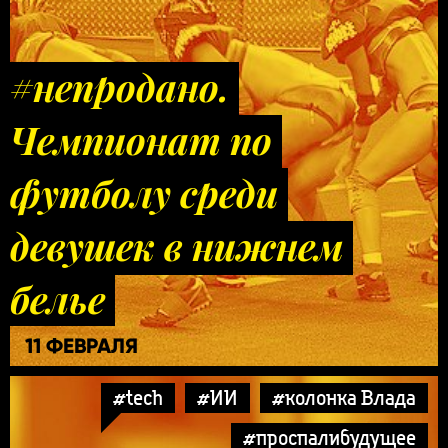
#непродано.
Чемпионат по
футболу среди
девушек в нижнем
белье
11 ФЕВРАЛЯ
#tech
#ИИ
#колонка Влада
#проспалибудущее