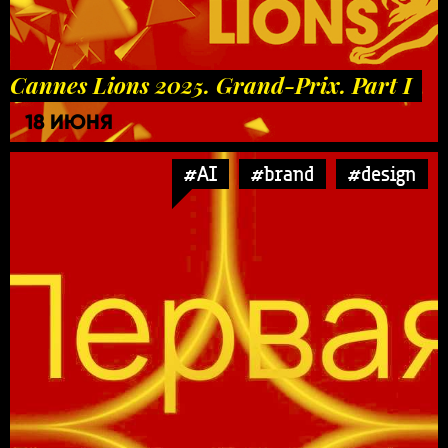
Cannes Lions 2025. Grand-Prix. Part I
18 ИЮНЯ
#AI
#brand
#design