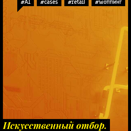
#AI
#cases
#retail
#шоппинг
Искусственный отбор.