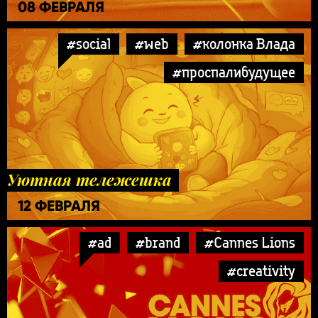
08 ФЕВРАЛЯ
#social
#web
#колонка Влада
#проспалибудущее
Уютная тележешка
12 ФЕВРАЛЯ
#ad
#brand
#Cannes Lions
#creativity