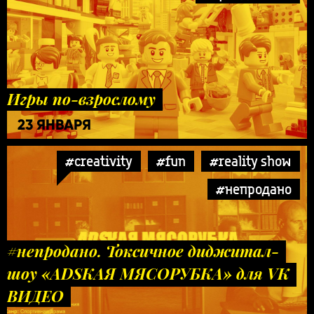
Игры по-взрослому
23 ЯНВАРЯ
#creativity
#fun
#reality show
#непродано
#непродано. Токсичное диджитал-
шоу «ADSКАЯ МЯСОРУБКА» для VK
ВИДЕО