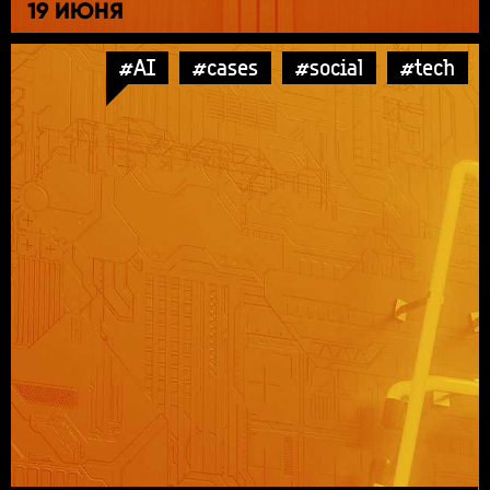
19 ИЮНЯ
#AI
#cases
#social
#tech