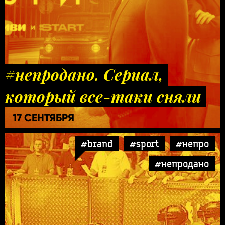
#непродано. Сериал,
который все-таки сняли
17 СЕНТЯБРЯ
#brand
#sport
#непро
#непродано