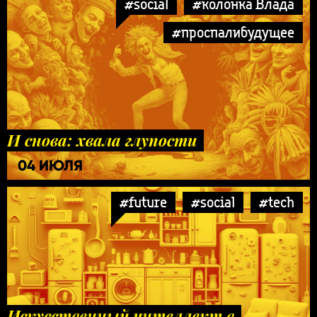
#social
#колонка Влада
#проспалибудущее
И снова: хвала глупости
04 ИЮЛЯ
#future
#social
#tech
Искусственный интеллект в