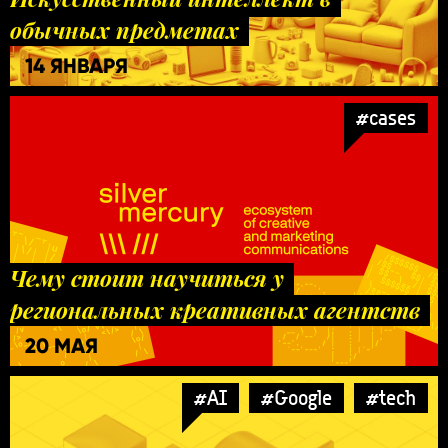
обычных предметах
14 ЯНВАРЯ
#cases
Чему стоит научиться у
региональных креативных агентств
20 МАЯ
#AI
#Google
#tech