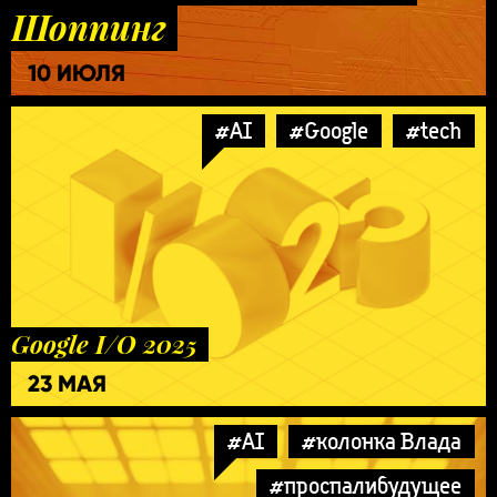
Шоппинг
10 ИЮЛЯ
#AI
#Google
#tech
Google I/O 2025
23 МАЯ
#AI
#колонка Влада
#проспалибудущее