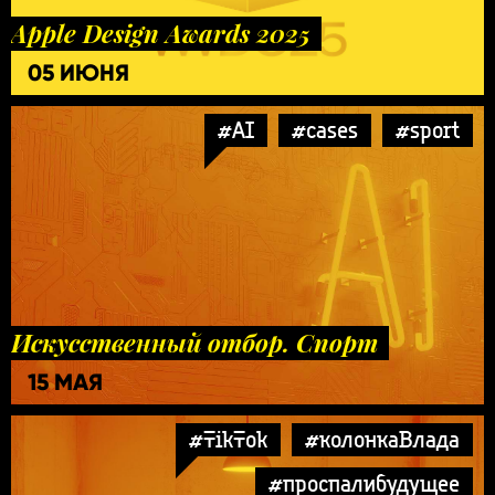
Apple Design Awards 2025
05 ИЮНЯ
#AI
#cases
#sport
Искусственный отбор. Спорт
15 МАЯ
#TikTok
#колонкаВлада
#проспалибудущее