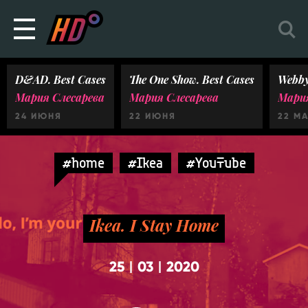
D&AD. Best Cases
The One Show. Best Cases
Webby
Мария Слесарева
Мария Слесарева
Мария
24 ИЮНЯ
22 ИЮНЯ
22 М
#home
#Ikea
#YouTube
Ikea. I Stay Home
25
03
2020
|
|