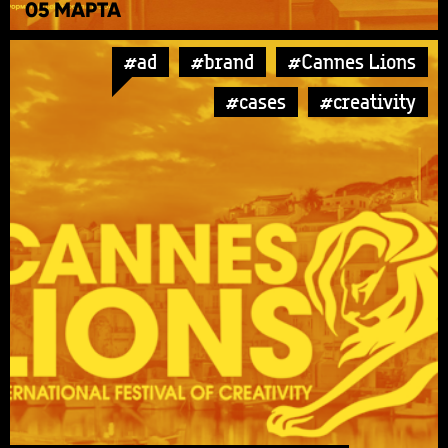
05 МАРТА
#ad
#brand
#Cannes Lions
#cases
#creativity