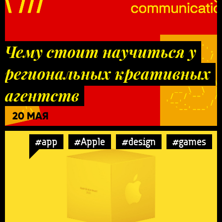
Чему стоит научиться у
региональных креативных
агентств
20 МАЯ
#app
#Apple
#design
#games