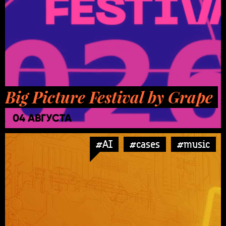
Big Picture Festival by Grape
04 АВГУСТА
#AI
#cases
#music