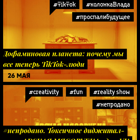
#TikTok
#колонкаВлада
#проспалибудущее
Дофаминовая планета: почему мы
все теперь TikTok-люди
26 МАЯ
#creativity
#fun
#reality show
#непродано
#непродано. Токсичное диджитал-