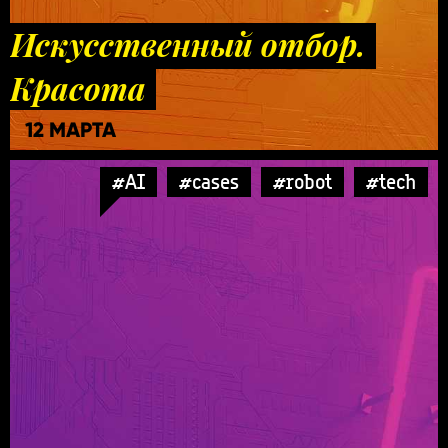
Искусственный отбор.
Красота
12 МАРТА
#AI
#cases
#robot
#tech