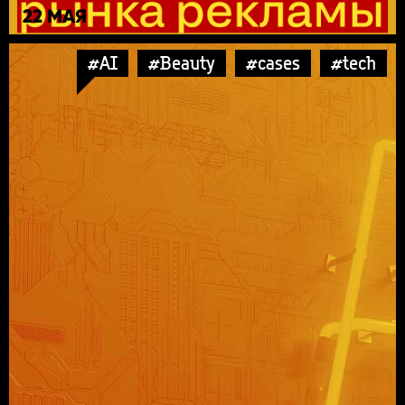
22 МАЯ
#AI
#Beauty
#cases
#tech