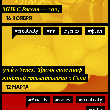
МИКС Россия — 2025
16 НОЯБРЯ
#creativity
#PR
#успех
#фейл
Фейл/Успех. Трамп спас пиар
элитной стоматологии в Сочи
12 МАРТА
#Awards
#cases
#creativity
#Effie