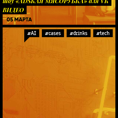
шоу «ADSКАЯ МЯСОРУБКА» для VK
ВИДЕО
05 МАРТА
#AI
#cases
#drinks
#tech