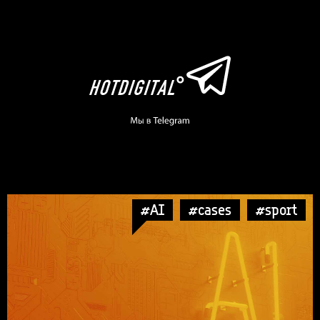
#AI
#cases
#sport