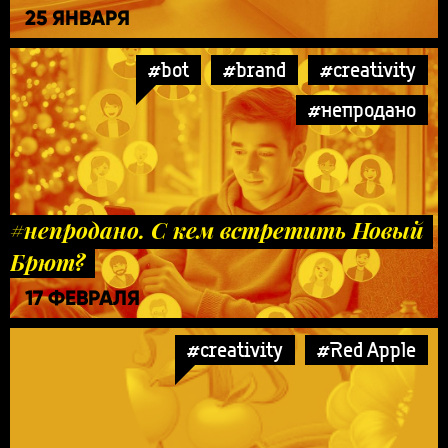
25 ЯНВАРЯ
#bot
#brand
#creativity
#непродано
#непродано. С кем встретить Новый
Брют?
17 ФЕВРАЛЯ
#creativity
#Red Apple