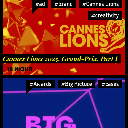
#ad
#brand
#Cannes Lions
#creativity
Cannes Lions 2025. Grand-Prix. Part I
18 ИЮНЯ
#Awards
#Big Picture
#cases