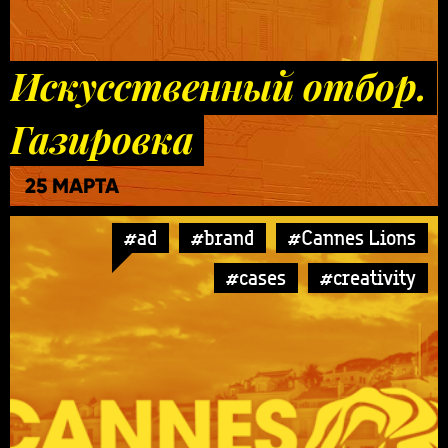
Искусственный отбор.
Газировка
25 МАРТА
#ad
#brand
#Cannes Lions
#cases
#creativity