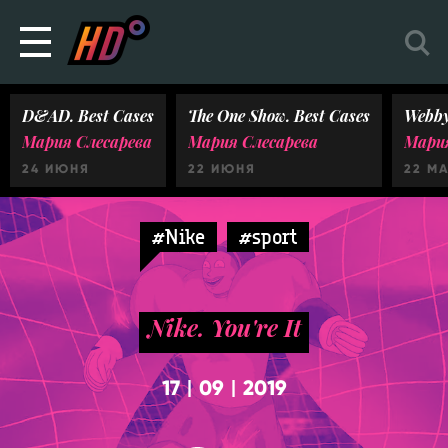
D&AD. Best Cases
The One Show. Best Cases
Webby
Мария Слесарева
Мария Слесарева
Мария
24 ИЮНЯ
22 ИЮНЯ
22 М
#Nike
#sport
Nike. You're It
17
09
2019
|
|