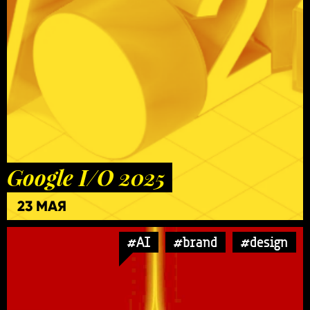
Google I/O 2025
23 МАЯ
#AI
#brand
#design