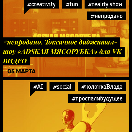
#creativity
#fun
#reality show
#непродано
#непродано. Токсичное диджитал-
шоу «ADSКАЯ МЯСОРУБКА» для VK
ВИДЕО
05 МАРТА
#AI
#social
#колонкаВлада
#проспалибудущее