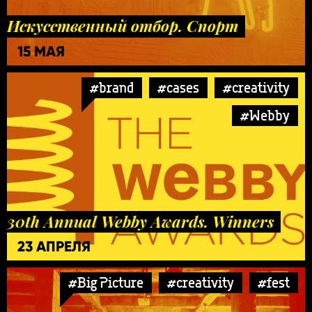
Искусственный отбор. Спорт
15 МАЯ
#brand
#cases
#creativity
#Webby
30th Annual Webby Awards. Winners
23 АПРЕЛЯ
#Big Picture
#creativity
#fest