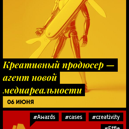
Креативный продюсер —
агент новой
медиареальности
06 ИЮНЯ
#Awards
#cases
#creativity
#Effie