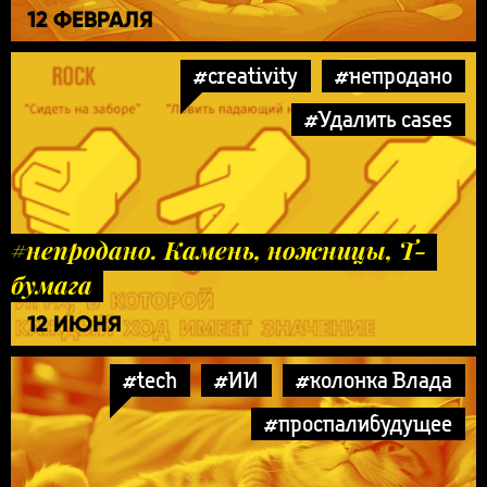
12 ФЕВРАЛЯ
#creativity
#непродано
#Удалить cases
#непродано. Камень, ножницы, Т-
бумага
12 ИЮНЯ
#tech
#ИИ
#колонка Влада
#проспалибудущее