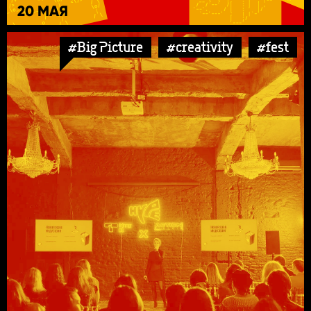
20 МАЯ
#Big Picture
#creativity
#fest