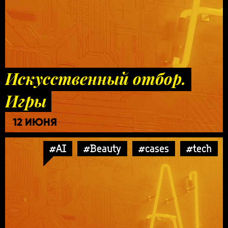
Искусственный отбор.
Игры
12 ИЮНЯ
#AI
#Beauty
#cases
#tech