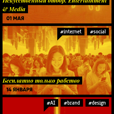
Искусственный отбор. Entertainment
& Media
01 МАЯ
#internet
#social
Бесплатно только рабство
14 ЯНВАРЯ
#AI
#brand
#design