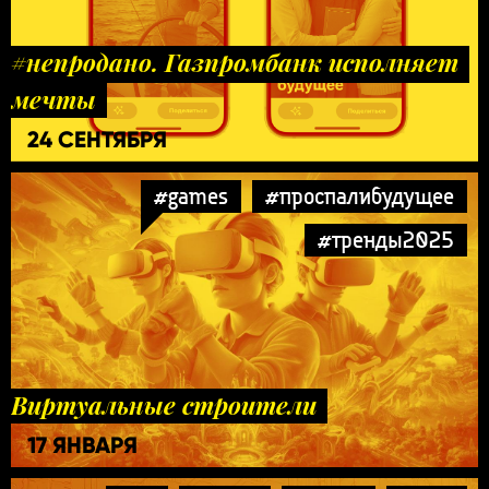
#непродано. Газпромбанк исполняет
мечты
24 СЕНТЯБРЯ
#games
#проспалибудущее
#тренды2025
Виртуальные строители
17 ЯНВАРЯ