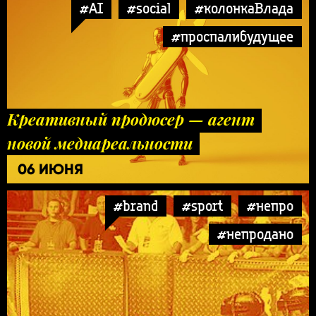
#AI
#social
#колонкаВлада
#проспалибудущее
Креативный продюсер — агент
новой медиареальности
06 ИЮНЯ
#brand
#sport
#непро
#непродано