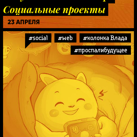
Социальные проекты
23 АПРЕЛЯ
#social
#web
#колонка Влада
#проспалибудущее