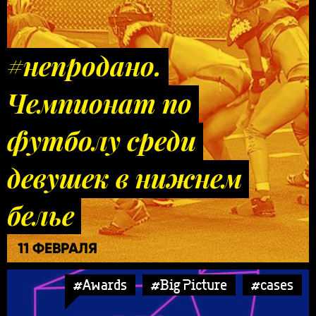
#непродано.
Чемпионат по
футболу среди
девушек в нижнем
белье
11 ФЕВРАЛЯ
#Awards
#Big Picture
#cases