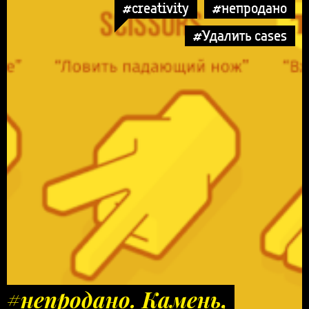
#creativity
#непродано
#Удалить cases
#непродано. Камень,