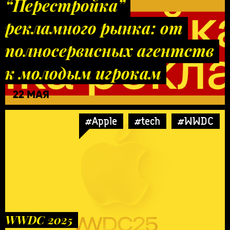
“Перестройка”
рекламного рынка: от
полносервисных агентств
к молодым игрокам
22 МАЯ
#Apple
#tech
#WWDC
WWDC 2025