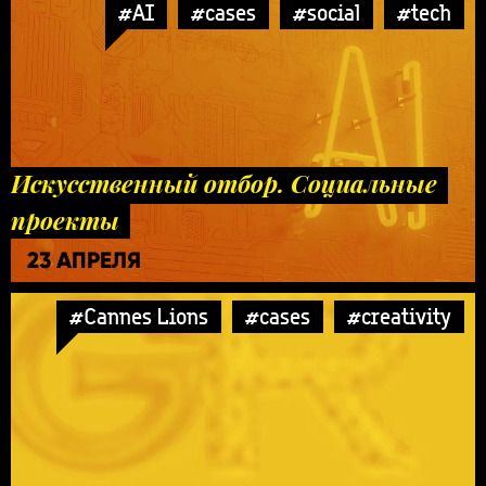
#AI
#cases
#social
#tech
Искусственный отбор. Социальные
проекты
23 АПРЕЛЯ
#Cannes Lions
#cases
#creativity