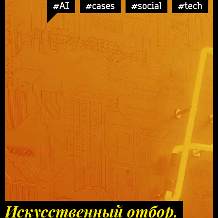
#AI
#cases
#social
#tech
Искусственный отбор.