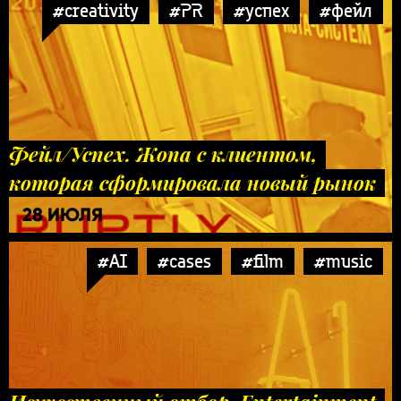
#creativity
#PR
#успех
#фейл
Фейл/Успех. Жопа с клиентом,
которая сформировала новый рынок
28 ИЮЛЯ
#AI
#cases
#film
#music