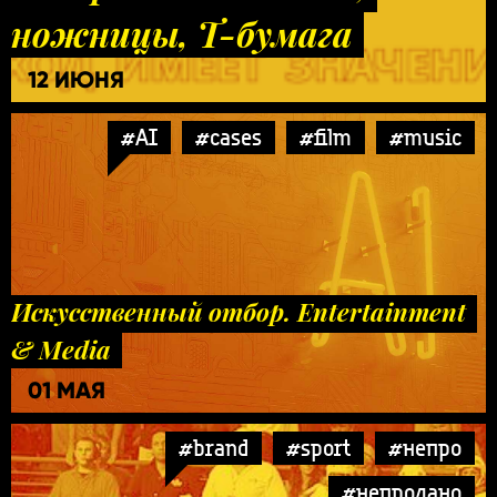
ножницы, Т-бумага
12 ИЮНЯ
#AI
#cases
#film
#music
Искусственный отбор. Entertainment
& Media
01 МАЯ
#brand
#sport
#непро
#непродано