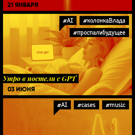
21 ЯНВАРЯ
#AI
#колонкаВлада
#проспалибудущее
Утро в постели с GPT
03 ИЮНЯ
#AI
#cases
#music