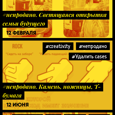
#непродано. Светящаяся открытка
семьи будущего
12 ФЕВРАЛЯ
#creativity
#непродано
#Удалить cases
#непродано. Камень, ножницы, Т-
бумага
12 ИЮНЯ