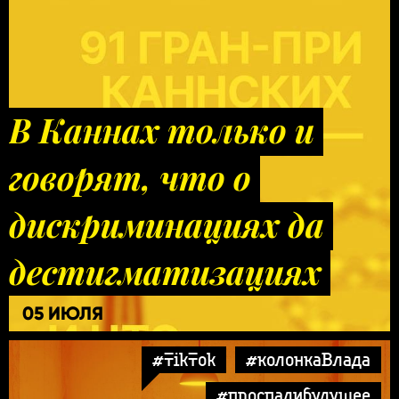
В Каннах только и
говорят, что о
дискриминациях да
дестигматизациях
05 ИЮЛЯ
#TikTok
#колонкаВлада
#проспалибудущее