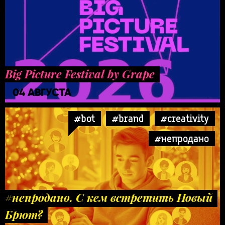
Big Picture Festival by Grape
04 АВГУСТА
#bot
#brand
#creativity
#непродано
#непродано. С кем встретить Новый
Брют?