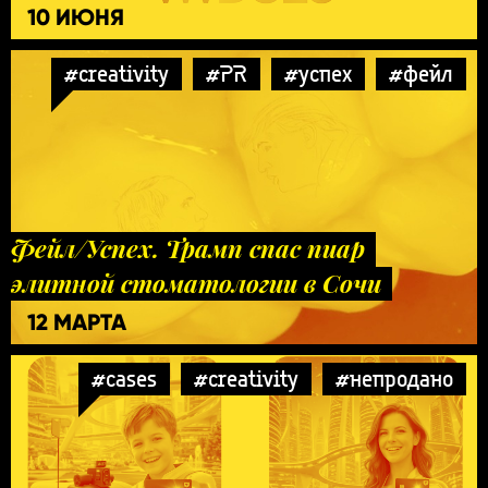
10 ИЮНЯ
#creativity
#PR
#успех
#фейл
Фейл/Успех. Трамп спас пиар
элитной стоматологии в Сочи
12 МАРТА
#cases
#creativity
#непродано