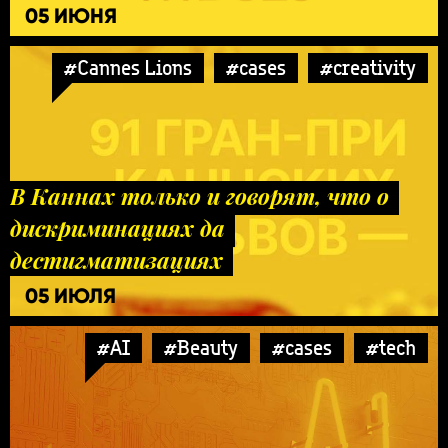
05 ИЮНЯ
#Cannes Lions
#cases
#creativity
В Каннах только и говорят, что о
дискриминациях да
дестигматизациях
05 ИЮЛЯ
#AI
#Beauty
#cases
#tech