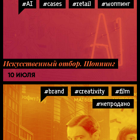
#AI
#cases
#retail
#шоппинг
Искусственный отбор. Шоппинг
10 ИЮЛЯ
#brand
#creativity
#film
#непродано