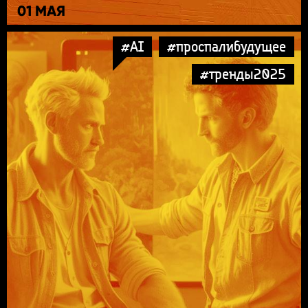
01 МАЯ
#AI
#проспалибудущее
#тренды2025