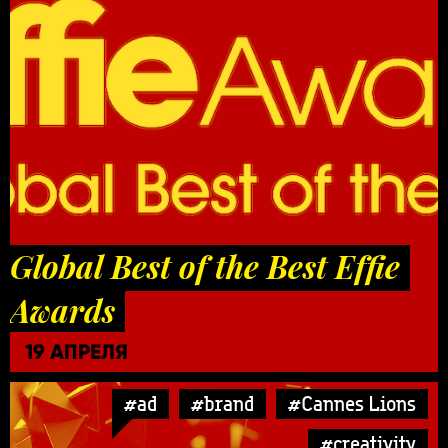
Global Best of the Best Effie
Awards
19 АПРЕЛЯ
#ad
#brand
#Cannes Lions
#creativity