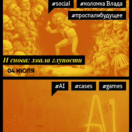
#social
#колонка Влада
#проспалибудущее
И снова: хвала глупости
04 ИЮЛЯ
#AI
#cases
#games