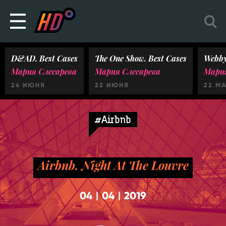
D&AD. Best Cases
The One Show. Best Cases
Webby
Мария Слесарева
Мария Слесарева
Мария
24 ИЮНЯ
22 ИЮНЯ
22 М
#Airbnb
Airbnb. Night At The Louvre
04
04
2019
|
|