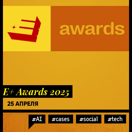
E+ Awards 2025
25 АПРЕЛЯ
#AI
#cases
#social
#tech