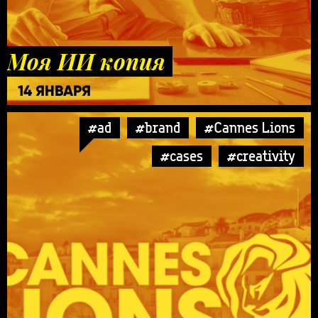
Моя ИИ копия
14 ЯНВАРЯ
#ad
#brand
#Cannes Lions
#cases
#creativity