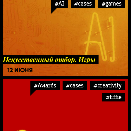
#AI
#cases
#games
Искусственный отбор. Игры
12 ИЮНЯ
#Awards
#cases
#creativity
#Effie