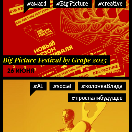
#award
#Big Picture
#creative
Big Picture Festival by Grape 2025
26 ИЮНЯ
#AI
#social
#колонкаВлада
#проспалибудущее