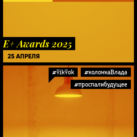
E+ Awards 2025
25 АПРЕЛЯ
#TikTok
#колонкаВлада
#проспалибудущее