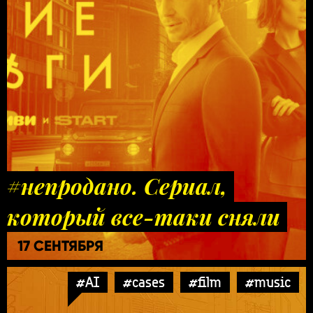
#непродано. Сериал,
который все-таки сняли
17 СЕНТЯБРЯ
#AI
#cases
#film
#music