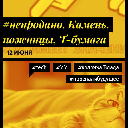
#непродано. Камень,
ножницы, Т-бумага
12 ИЮНЯ
#tech
#ИИ
#колонка Влада
#проспалибудущее