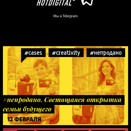
#cases
#creativity
#непродано
#непродано. Светящаяся открытка
семьи будущего
12 ФЕВРАЛЯ