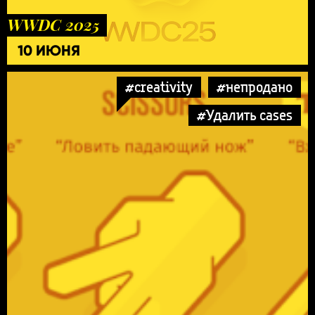
WWDC 2025
10 ИЮНЯ
#creativity
#непродано
#Удалить cases