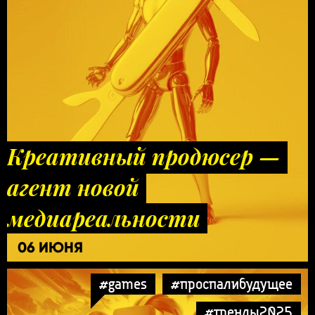
Креативный продюсер —
агент новой
медиареальности
06 ИЮНЯ
#games
#проспалибудущее
#тренды2025