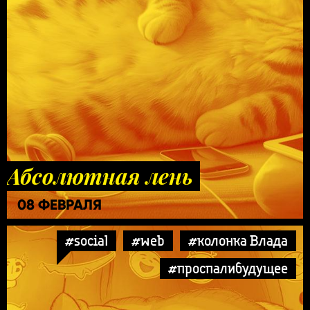
Абсолютная лень
08 ФЕВРАЛЯ
#social
#web
#колонка Влада
#проспалибудущее