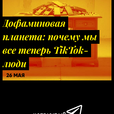
Дофаминовая
планета: почему мы
все теперь TikTok-
люди
26 МАЯ