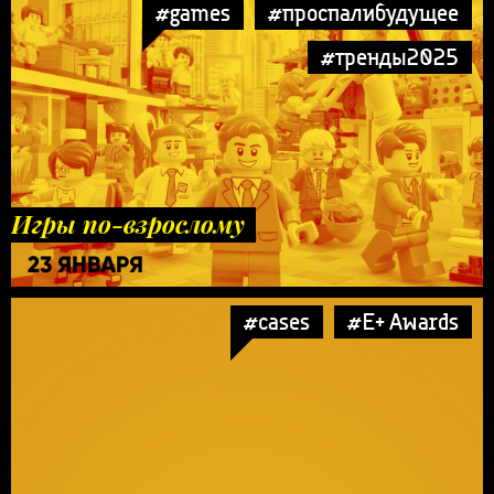
#games
#проспалибудущее
#тренды2025
Игры по-взрослому
23 ЯНВАРЯ
#cases
#E+ Awards