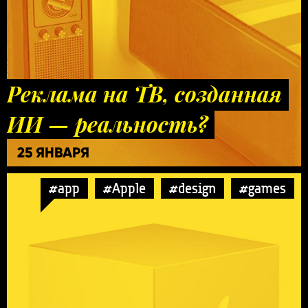
Реклама на ТВ, созданная
ИИ — реальность?
25 ЯНВАРЯ
#app
#Apple
#design
#games