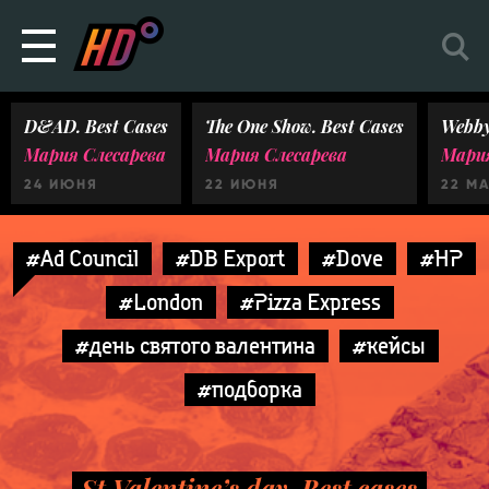
D&AD. Best Cases
The One Show. Best Cases
Webby
Мария Слесарева
Мария Слесарева
Мария
24 ИЮНЯ
22 ИЮНЯ
22 М
#Ad Council
#DB Export
#Dove
#HP
#London
#Pizza Express
#день святого валентина
#кейсы
#подборка
St.Valentine’s day. Best cases