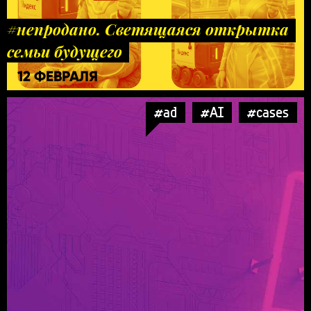
#непродано. Светящаяся открытка
семьи будущего
12 ФЕВРАЛЯ
#ad
#AI
#cases