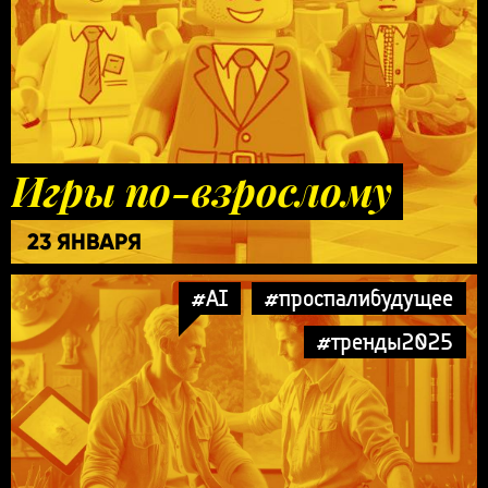
Игры по-взрослому
23 ЯНВАРЯ
#AI
#проспалибудущее
#тренды2025