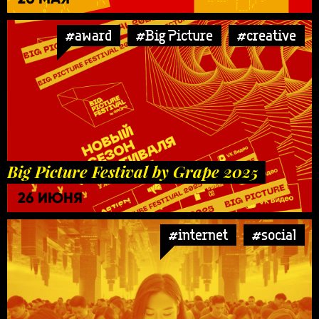
#award
#Big Picture
#creative
Big Picture Festival by Grape 2025
26 ИЮНЯ
#internet
#social