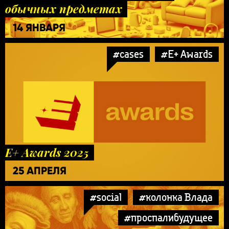
обычных предметах
14 ЯНВАРЯ
#cases
#E+ Awards
E+ Awards 2025
25 АПРЕЛЯ
#social
#колонка Влада
#проспалибудущее