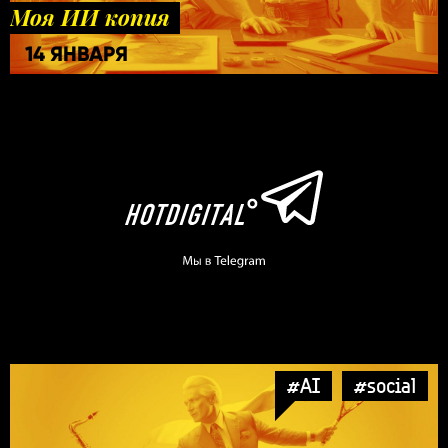
Моя ИИ копия
14 ЯНВАРЯ
#AI
#social