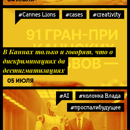
#Cannes Lions
#cases
#creativity
В Каннах только и говорят, что о
дискриминациях да
дестигматизациях
05 ИЮЛЯ
#AI
#колонка Влада
#проспалибудущее