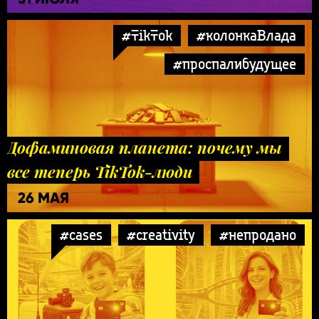
#TikTok
#колонкаВлада
#проспалибудущее
Дофаминовая планета: почему мы
все теперь TikTok-люди
26 МАЯ
#cases
#creativity
#непродано