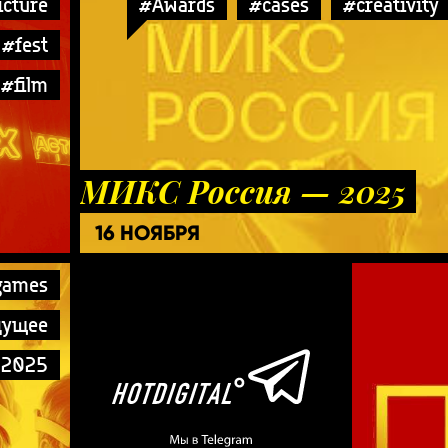
icture
#Awards
#cases
#creativity
#fest
#film
МИКС Россия — 2025
16 НОЯБРЯ
ра:
games
дущее
ы2025