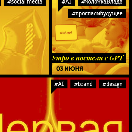
#social media
#AI
#колонкаВлада
#проспалибудущее
Утро в постели с GPT
03 ИЮНЯ
#AI
#brand
#design