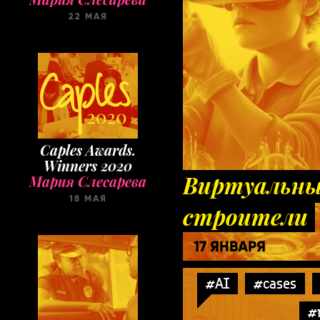
22 МАЯ
Caples Awards.
Winners 2020
Виртуальны
Мария Слесарева
18 МАЯ
строители
17 ЯНВАРЯ
#AI
#cases
#