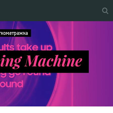
ткометражка
ing Machine