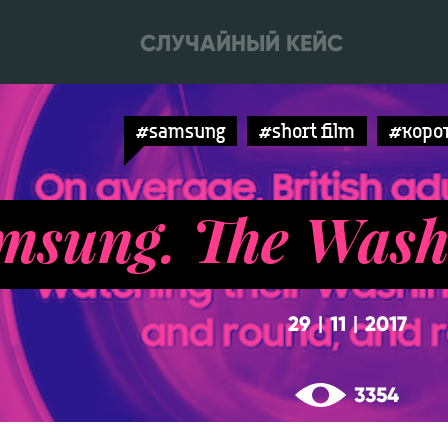
СЛУЧАЙНЫЙ КЕЙС
#samsung
#short film
#коро
msung. The Wash
29
11
2017
|
|
3354