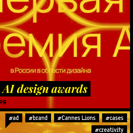
 AI design awards
РЯ
#ad
#brand
#Cannes Lions
#cases
#creativity