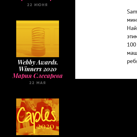
22 ИЮНЯ
Sam
мин
Най
эти
100
маш
реб
Webby Awards.
Winners 2020
Мария Слесарева
22 МАЯ