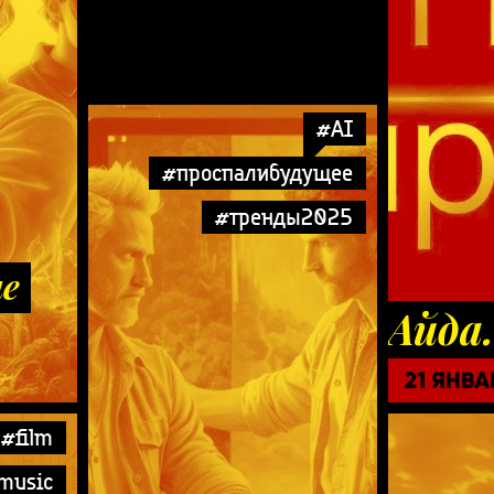
#AI
#проспалибудущее
#тренды2025
е
Айда.
21 ЯНВА
#film
music