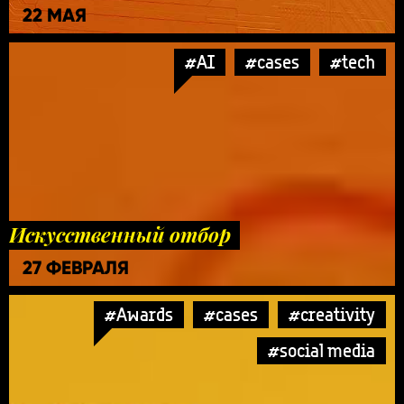
22 МАЯ
#AI
#cases
#tech
Искусственный отбор
27 ФЕВРАЛЯ
#Awards
#cases
#creativity
#social media