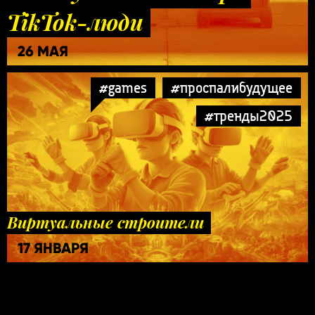
TikTok-люди
26 МАЯ
#games
#проспалибудущее
#тренды2025
Виртуальные строители
17 ЯНВАРЯ