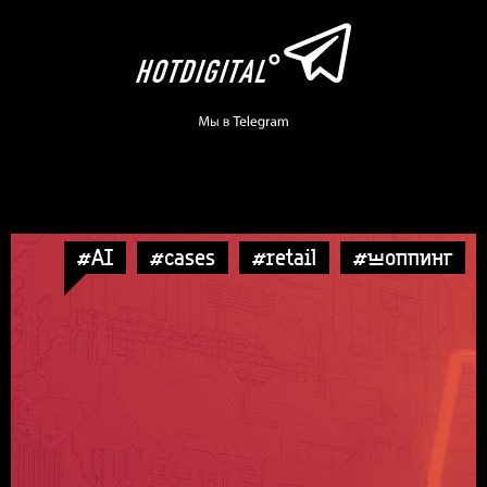
#AI
#cases
#retail
#шоппинг