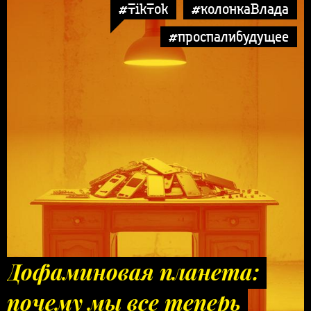
#TikTok
#колонкаВлада
#проспалибудущее
Дофаминовая планета:
почему мы все теперь