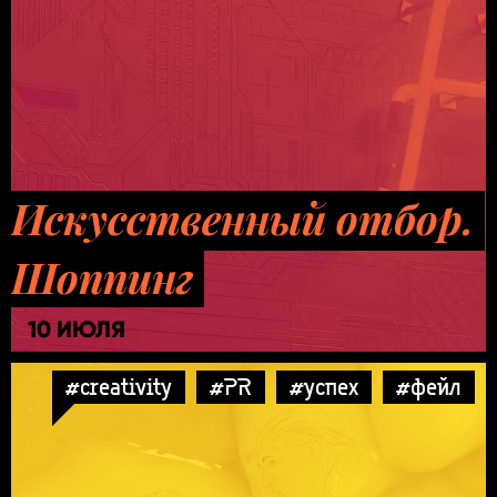
Искусственный отбор.
Шоппинг
10 ИЮЛЯ
#creativity
#PR
#успех
#фейл