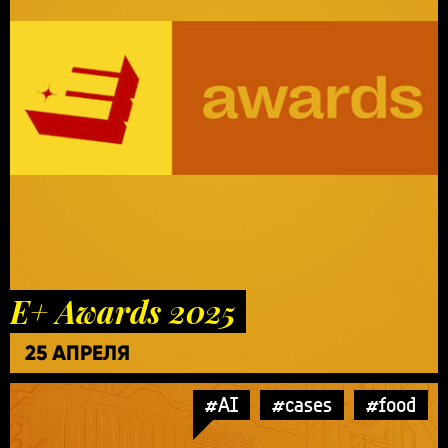
E+ Awards 2025
25 АПРЕЛЯ
#AI
#cases
#food