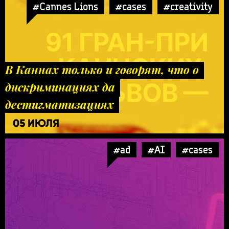
#Cannes Lions
#cases
#creativity
В Каннах только и говорят, что о
дискриминациях да
дестигматизациях
05 ИЮЛЯ
#ad
#AI
#cases