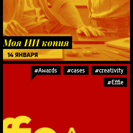
Моя ИИ копия
14 ЯНВАРЯ
#Awards
#cases
#creativity
#Effie