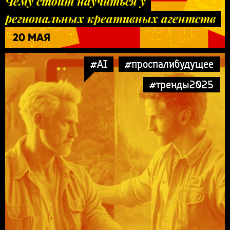
Чему стоит научиться у
региональных креативных агентств
20 МАЯ
#AI
#проспалибудущее
#тренды2025