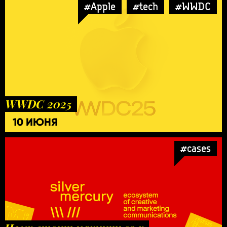
#Apple
#tech
#WWDC
WWDC 2025
10 ИЮНЯ
#cases