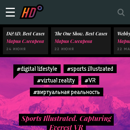
D&AD. Best Cases
The One Show. Best Cases
Webby
Мария Слесарева
Мария Слесарева
Мария
24 ИЮНЯ
22 ИЮНЯ
22 М
#digital lifestyle
#sports illustrated
#virtual reality
#VR
#виртуальная реальность
Sports Illustrated. Capturing
Everest VR