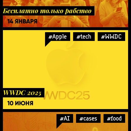
Бесплатно только рабство
14 ЯНВАРЯ
#Apple
#tech
#WWDC
WWDC 2025
10 ИЮНЯ
#AI
#cases
#food