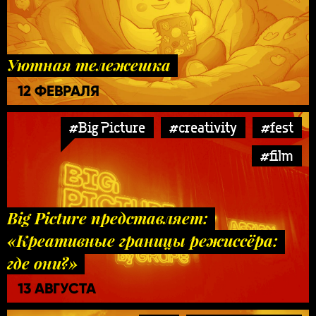
Уютная тележешка
12 ФЕВРАЛЯ
#Big Picture
#creativity
#fest
#film
Big Picture представляет:
«Креативные границы режиссёра:
где они?»
13 АВГУСТА