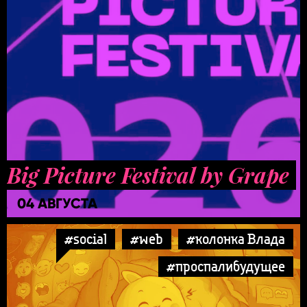
Big Picture Festival by Grape
04 АВГУСТА
#social
#web
#колонка Влада
#проспалибудущее