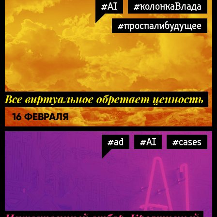
#AI
#колонкаВлада
#проспалибудущее
Все виртуальное обретает ценность
16 ФЕВРАЛЯ
#ad
#AI
#cases