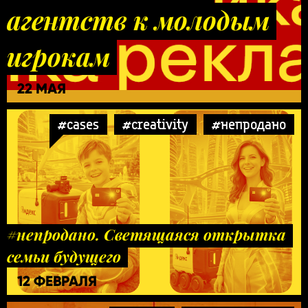
агентств к молодым
игрокам
22 МАЯ
#cases
#creativity
#непродано
#непродано. Светящаяся открытка
семьи будущего
12 ФЕВРАЛЯ