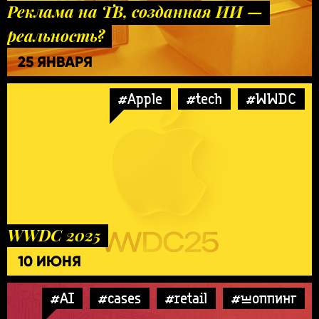
Реклама на ТВ, созданная ИИ —
реальность?
25 ЯНВАРЯ
#Apple
#tech
#WWDC
WWDC 2025
10 ИЮНЯ
#AI
#cases
#retail
#шоппинг