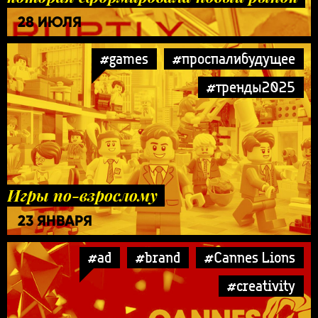
28 ИЮЛЯ
#games
#проспалибудущее
#тренды2025
Игры по-взрослому
23 ЯНВАРЯ
#ad
#brand
#Cannes Lions
#creativity