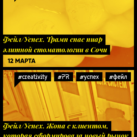
Фейл/Успех. Трамп спас пиар
элитной стоматологии в Сочи
12 МАРТА
#creativity
#PR
#успех
#фейл
Фейл/Успех. Жопа с клиентом,
которая сформировала новый рынок