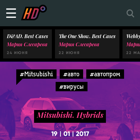
D&AD. Best Cases
The One Show. Best Cases
Webby
Мария Слесарева
Мария Слесарева
Мария
24 ИЮНЯ
22 ИЮНЯ
22 М
#Mitsubishi
#авто
#автопром
#вирусы
Mitsubishi. Hybrids
19
01
2017
|
|