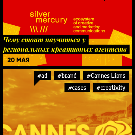
Чему стоит научиться у
региональных креативных агентств
20 МАЯ
#ad
#brand
#Cannes Lions
#cases
#creativity