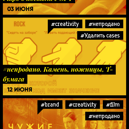
03 ИЮНЯ
#creativity
#непродано
#Удалить cases
#непродано. Камень, ножницы, Т-
бумага
12 ИЮНЯ
#brand
#creativity
#film
#непродано