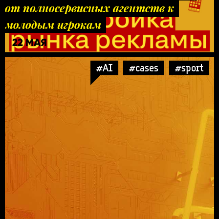
от полносервисных агентств к
молодым игрокам
22 МАЯ
#AI
#cases
#sport