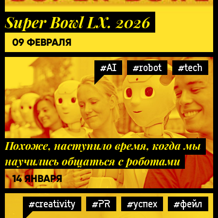
Super Bowl LX. 2026
09 ФЕВРАЛЯ
#AI
#robot
#tech
Похоже, наступило время, когда мы
научились общаться с роботами
14 ЯНВАРЯ
#creativity
#PR
#успех
#фейл