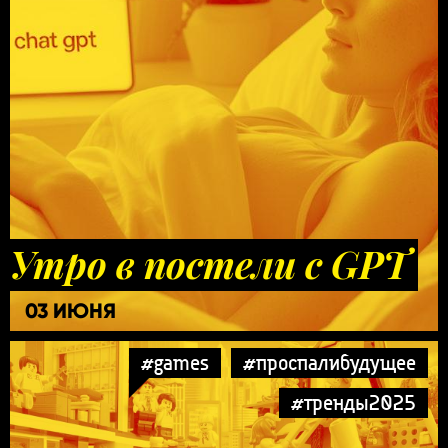
Утро в постели с GPT
03 ИЮНЯ
#games
#проспалибудущее
#тренды2025