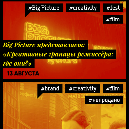
#Big Picture
#creativity
#fest
#film
Big Picture представляет:
«Креативные границы режиссёра:
где они?»
13 АВГУСТА
#brand
#creativity
#film
#непродано