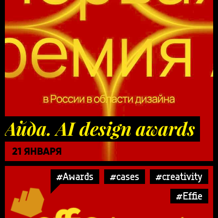
Айда. AI design awards
21 ЯНВАРЯ
#Awards
#cases
#creativity
#Effie