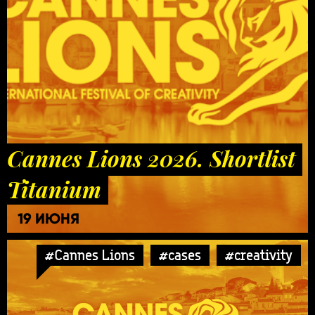
Cannes Lions 2026. Shortlist
Titanium
19 ИЮНЯ
#Cannes Lions
#cases
#creativity