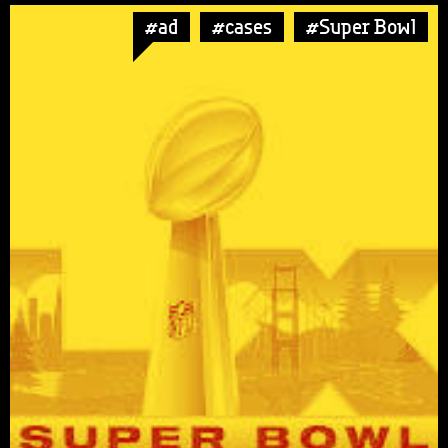
#ad
#cases
#Super Bowl