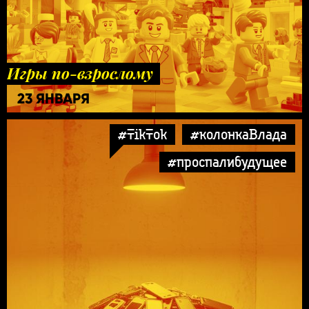
Игры по-взрослому
23 ЯНВАРЯ
#TikTok
#колонкаВлада
#проспалибудущее