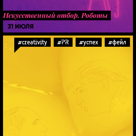
Искусственный отбор. Роботы
31 ИЮЛЯ
#creativity
#PR
#успех
#фейл