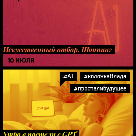
Искусственный отбор. Шоппинг
10 ИЮЛЯ
#AI
#колонкаВлада
#проспалибудущее
Утро в постели с GPT