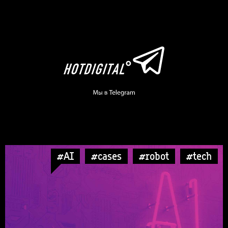
#AI
#cases
#robot
#tech