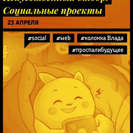
Социальные проекты
23 АПРЕЛЯ
#social
#web
#колонка Влада
#проспалибудущее