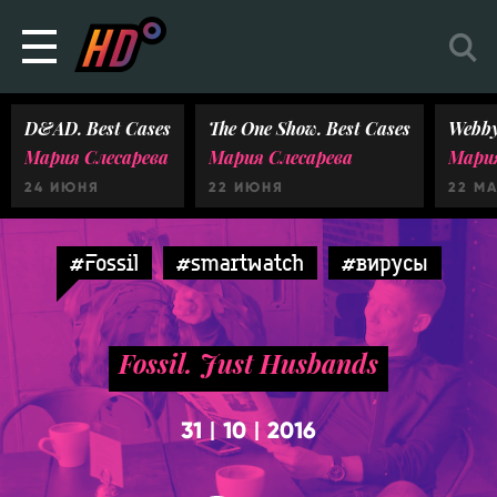
D&AD. Best Cases
The One Show. Best Cases
Webby
Мария Слесарева
Мария Слесарева
Мария
24 ИЮНЯ
22 ИЮНЯ
22 М
#Fossil
#smartwatch
#вирусы
Fossil. Just Husbands
31
10
2016
|
|