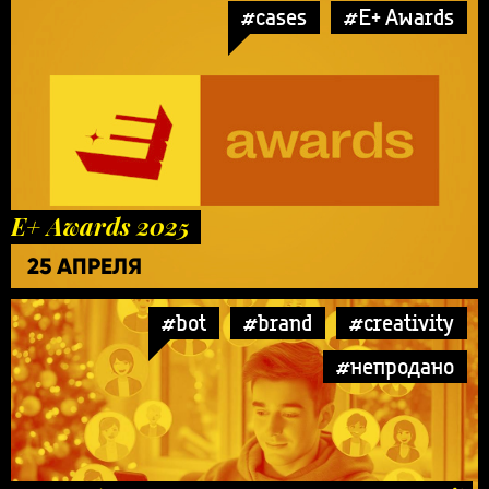
#cases
#E+ Awards
E+ Awards 2025
25 АПРЕЛЯ
#bot
#brand
#creativity
#непродано