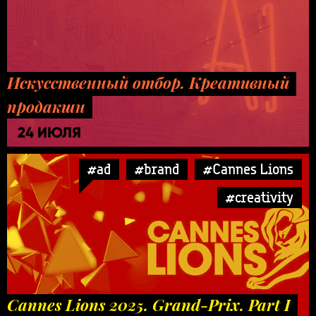
Искусственный отбор. Креативный
продакшн
24 ИЮЛЯ
#ad
#brand
#Cannes Lions
#creativity
Cannes Lions 2025. Grand-Prix. Part I