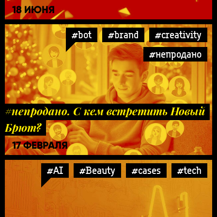
18 ИЮНЯ
#bot
#brand
#creativity
#непродано
#непродано. С кем встретить Новый
Брют?
17 ФЕВРАЛЯ
#AI
#Beauty
#cases
#tech