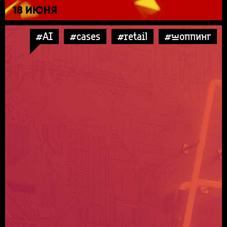
18 ИЮНЯ
#AI
#cases
#retail
#шоппинг