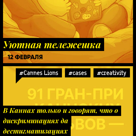
Уютная тележешка
12 ФЕВРАЛЯ
#Cannes Lions
#cases
#creativity
В Каннах только и говорят, что о
дискриминациях да
дестигматизациях