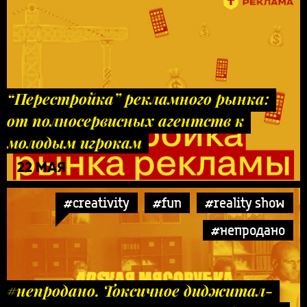
“Перестройка” рекламного рынка:
от полносервисных агентств к
молодым игрокам
22 МАЯ
#creativity
#fun
#reality show
#непродано
#непродано. Токсичное диджитал-