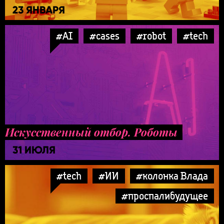
23 ЯНВАРЯ
#AI
#cases
#robot
#tech
Искусственный отбор. Роботы
31 ИЮЛЯ
#tech
#ИИ
#колонка Влада
#проспалибудущее