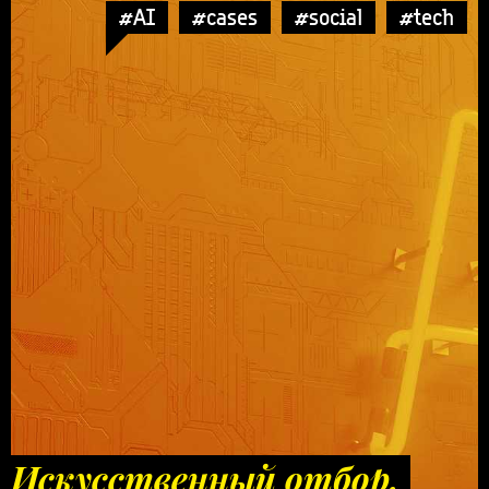
#AI
#cases
#social
#tech
Искусственный отбор.