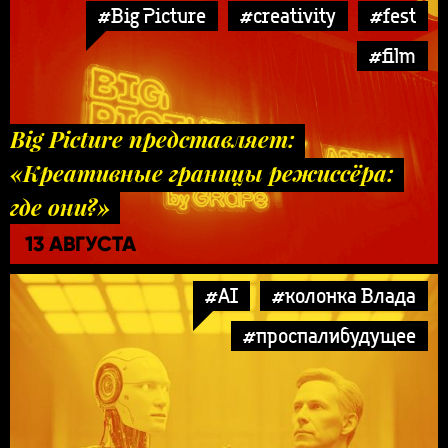
#Big Picture
#creativity
#fest
#film
Big Picture представляет:
«Креативные границы режиссёра:
где они?»
13 АВГУСТА
#AI
#колонка Влада
#проспалибудущее