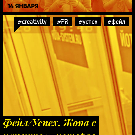
14 ЯНВАРЯ
#creativity
#PR
#успех
#фейл
Фейл/Успех. Жопа с