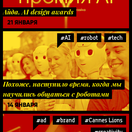
Айда. AI design awards
21 ЯНВАРЯ
#AI
#robot
#tech
Похоже, наступило время, когда мы
научились общаться с роботами
14 ЯНВАРЯ
#ad
#brand
#Cannes Lions
#creativity