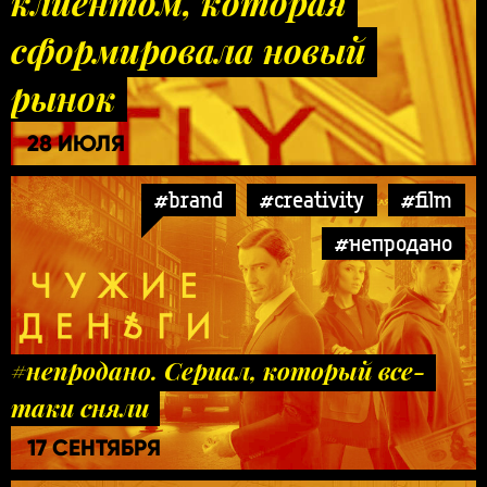
клиентом, которая
сформировала новый
рынок
28 ИЮЛЯ
#brand
#creativity
#film
#непродано
#непродано. Сериал, который все-
таки сняли
17 СЕНТЯБРЯ