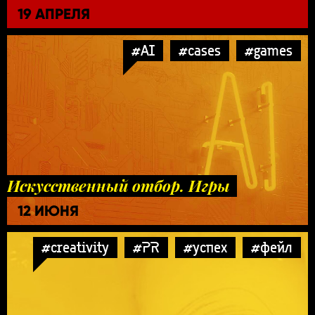
19 АПРЕЛЯ
#AI
#cases
#games
Искусственный отбор. Игры
12 ИЮНЯ
#creativity
#PR
#успех
#фейл