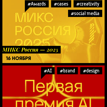
#Awards
#cases
#creativity
#social media
МИКС Россия — 2025
16 НОЯБРЯ
#AI
#brand
#design