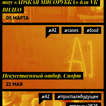
шоу «ADSКАЯ МЯСОРУБКА» для VK
ВИДЕО
05 МАРТА
#AI
#cases
#food
Искусственный отбор. Спорт
22 МАЯ
#AI
#проспалибудущее
#тренды2025