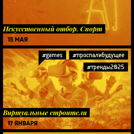
Искусственный отбор. Спорт
15 МАЯ
#games
#проспалибудущее
#тренды2025
Виртуальные строители
17 ЯНВАРЯ