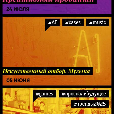
24 ИЮЛЯ
#AI
#cases
#music
Искусственный отбор. Музыка
05 ИЮНЯ
#games
#проспалибудущее
#тренды2025