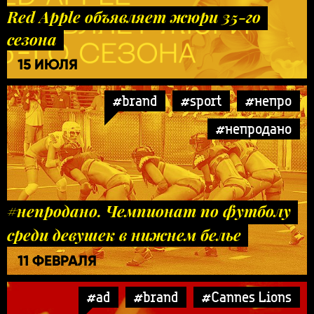
Red Apple объявляет жюри 35-го
сезона
15 ИЮЛЯ
#brand
#sport
#непро
#непродано
#непродано. Чемпионат по футболу
среди девушек в нижнем белье
11 ФЕВРАЛЯ
#ad
#brand
#Cannes Lions