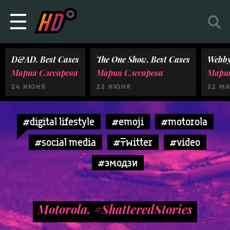
D&AD. Best Cases
The One Show. Best Cases
Webby
Мария Слесарева
Мария Слесарева
Мария
24 ИЮНЯ
22 ИЮНЯ
22 М
#digital lifestyle
#emoji
#motorola
#social media
#Twitter
#video
#эмодзи
Motorola. #ShatteredStories