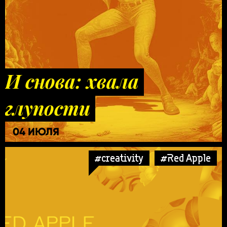
И снова: хвала
глупости
04 ИЮЛЯ
#creativity
#Red Apple