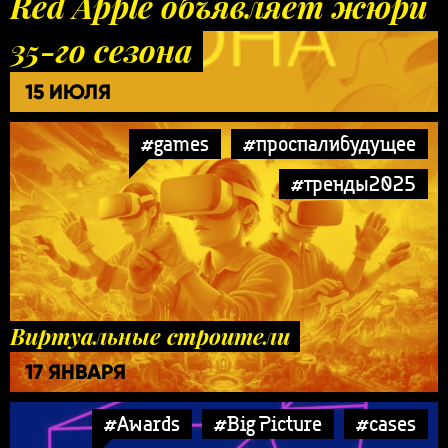
Red Apple объявляет жюри
35-го сезона
15 ИЮЛЯ
#games
#проспалибудущее
#тренды2025
Виртуальные строители
17 ЯНВАРЯ
#Awards
#Big Picture
#cases