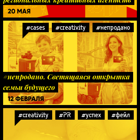
20 МАЯ
#cases
#creativity
#непродано
#непродано. Светящаяся открытка
семьи будущего
12 ФЕВРАЛЯ
#creativity
#PR
#успех
#фейл