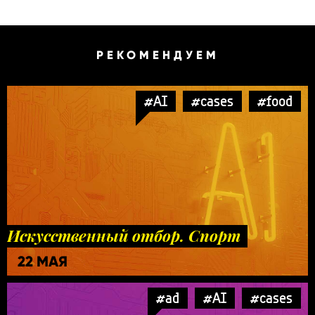
РЕКОМЕНДУЕМ
#AI
#cases
#food
Искусственный отбор. Спорт
22 МАЯ
#ad
#AI
#cases