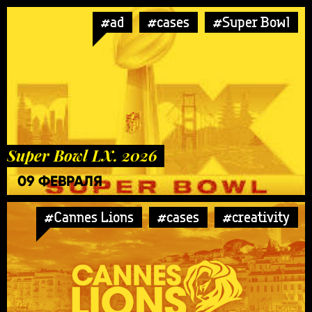
#ad
#cases
#Super Bowl
Super Bowl LX. 2026
09 ФЕВРАЛЯ
#Cannes Lions
#cases
#creativity