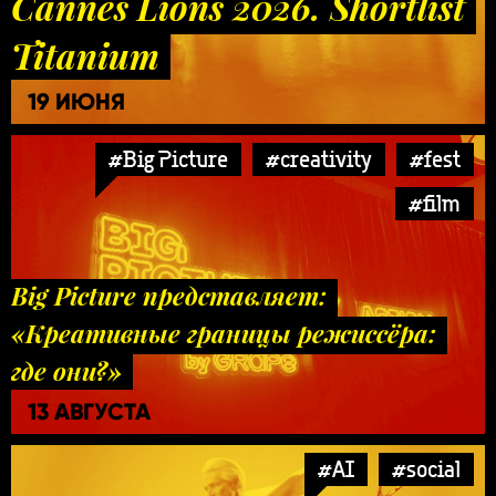
Cannes Lions 2026. Shortlist
Titanium
19 ИЮНЯ
#Big Picture
#creativity
#fest
#film
Big Picture представляет:
«Креативные границы режиссёра:
где они?»
13 АВГУСТА
#AI
#social