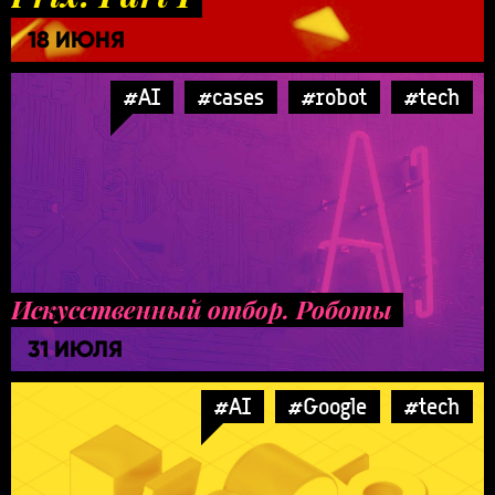
18 ИЮНЯ
#AI
#cases
#robot
#tech
Искусственный отбор. Роботы
31 ИЮЛЯ
#AI
#Google
#tech