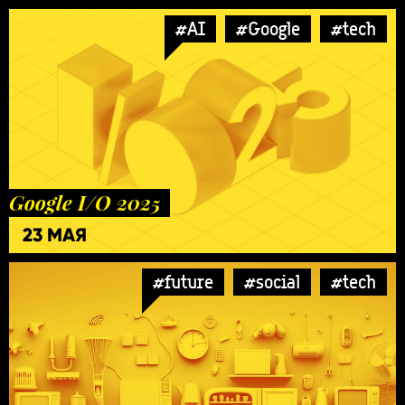
#AI
#Google
#tech
Google I/O 2025
23 МАЯ
#future
#social
#tech