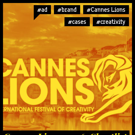
#ad
#brand
#Cannes Lions
#cases
#creativity