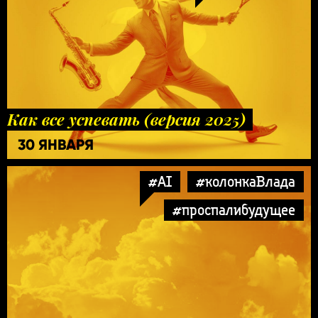
Как все успевать (версия 2025)
30 ЯНВАРЯ
#AI
#колонкаВлада
#проспалибудущее