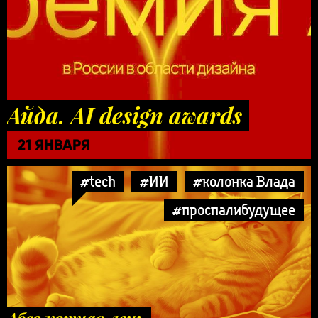
Айда. AI design awards
21 ЯНВАРЯ
#tech
#ИИ
#колонка Влада
#проспалибудущее
Абсолютная лень