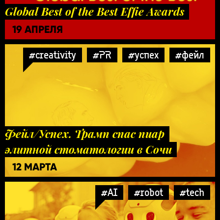
Global Best of the Best Effie Awards
19 АПРЕЛЯ
#creativity
#PR
#успех
#фейл
Фейл/Успех. Трамп спас пиар
элитной стоматологии в Сочи
12 МАРТА
#AI
#robot
#tech