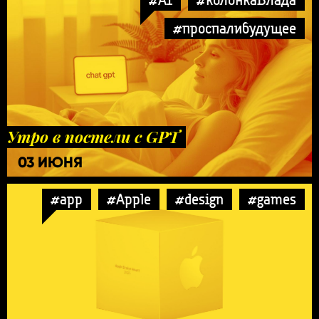
#проспалибудущее
Утро в постели с GPT
03 ИЮНЯ
#app
#Apple
#design
#games