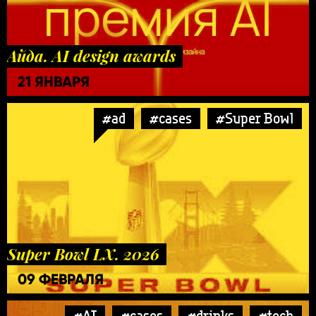
Айда. AI design awards
21 ЯНВАРЯ
#ad
#cases
#Super Bowl
Super Bowl LX. 2026
09 ФЕВРАЛЯ
#AI
#cases
#drinks
#tech