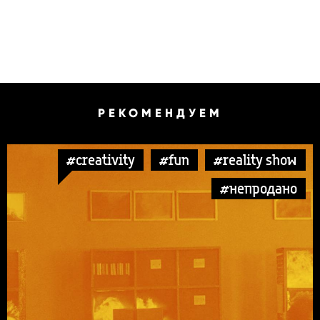
РЕКОМЕНДУЕМ
#creativity
#fun
#reality show
#непродано