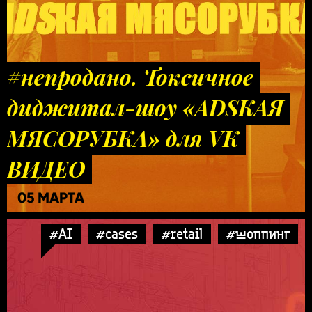
#непродано. Токсичное
диджитал-шоу «ADSКАЯ
МЯСОРУБКА» для VK
ВИДЕО
05 МАРТА
#AI
#cases
#retail
#шоппинг