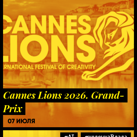
Cannes Lions 2026. Grand-
Prix
07 ИЮЛЯ
#AI
#колонкаВлада