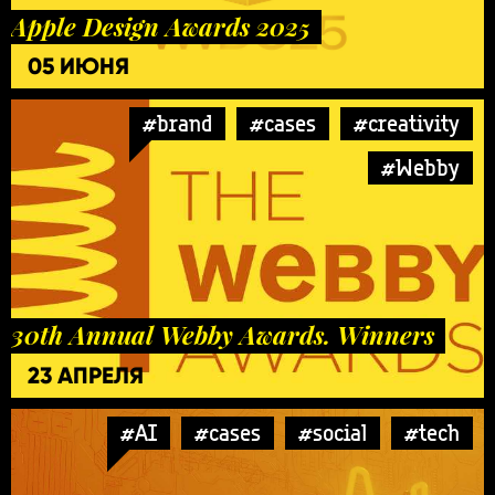
Apple Design Awards 2025
05 ИЮНЯ
#brand
#cases
#creativity
#Webby
30th Annual Webby Awards. Winners
23 АПРЕЛЯ
#AI
#cases
#social
#tech