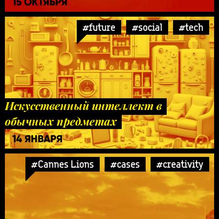
15 ОКТЯБРЯ
#future
#social
#tech
Искусственный интеллект в
обычных предметах
14 ЯНВАРЯ
#Cannes Lions
#cases
#creativity