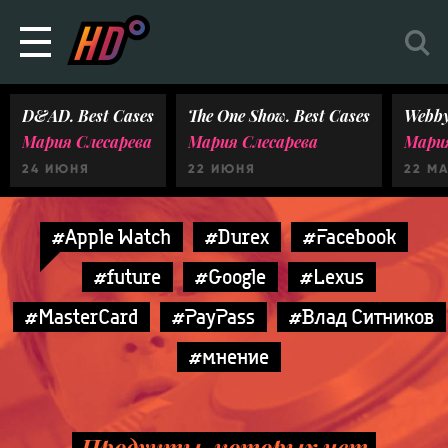
D&AD. Best Cases
The One Show. Best Cases
Webby
Мария Слесарева
Мария Слесарева
Мария
24 ИЮНЯ
22 ИЮНЯ
22 М
#Apple Watch
#Durex
#Facebook
#future
#Google
#Lexus
#MasterСard
#PayPass
#Влад Ситников
#мнение
Продукты, которых нет