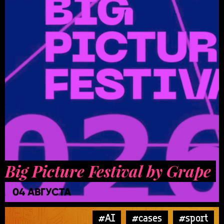
Big Picture Festival by Grape
04 АВГУСТА
#AI
#cases
#sport