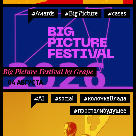
#Awards
#Big Picture
#cases
Big Picture Festival by Grape
04 АВГУСТА
#AI
#social
#колонкаВлада
#проспалибудущее