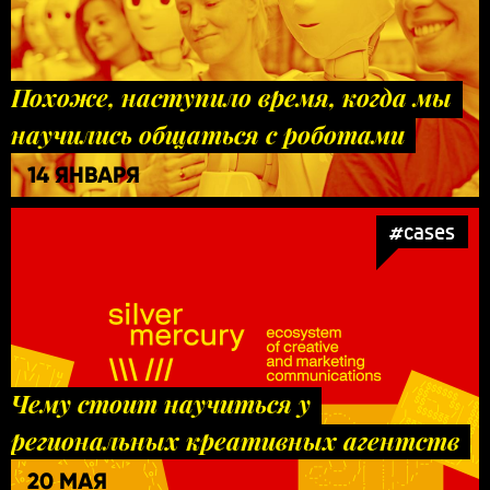
Похоже, наступило время, когда мы
научились общаться с роботами
14 ЯНВАРЯ
#cases
Чему стоит научиться у
региональных креативных агентств
20 МАЯ