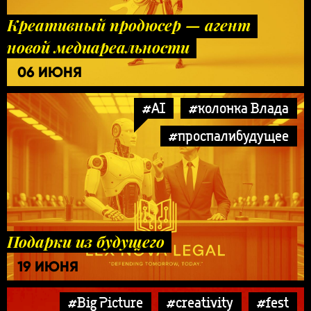
Креативный продюсер — агент
новой медиареальности
06 ИЮНЯ
#AI
#колонка Влада
#проспалибудущее
Подарки из будущего
19 ИЮНЯ
#Big Picture
#creativity
#fest