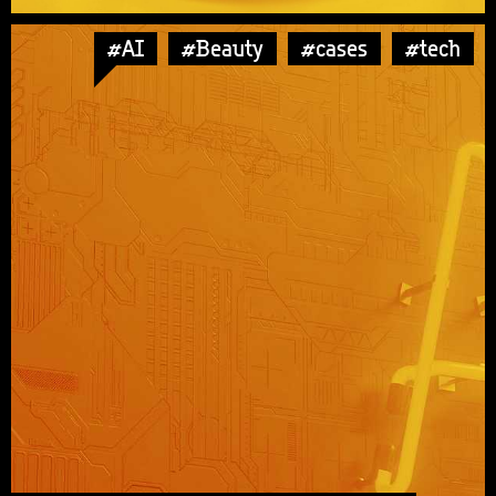
#AI
#Beauty
#cases
#tech