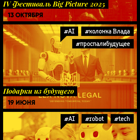
IV Фестиваль Big Picture 2025
13 ОКТЯБРЯ
#AI
#колонка Влада
#проспалибудущее
Подарки из будущего
19 ИЮНЯ
#AI
#robot
#tech