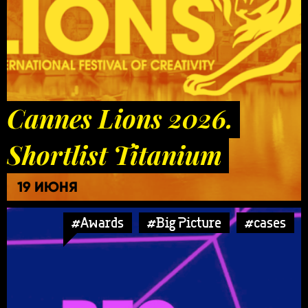
Cannes Lions 2026.
Shortlist Titanium
19 ИЮНЯ
#Awards
#Big Picture
#cases