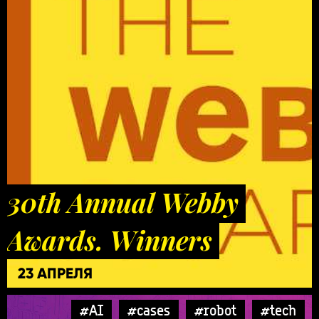
30th Annual Webby
Awards. Winners
23 АПРЕЛЯ
#AI
#cases
#robot
#tech