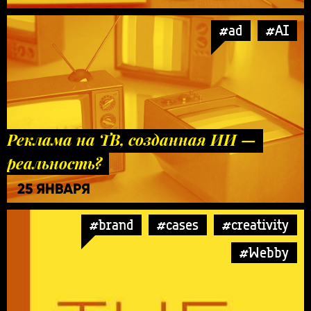
#ad
#AI
Реклама на ТВ, созданная ИИ —
реальность?
25 ЯНВАРЯ
#brand
#cases
#creativity
#Webby