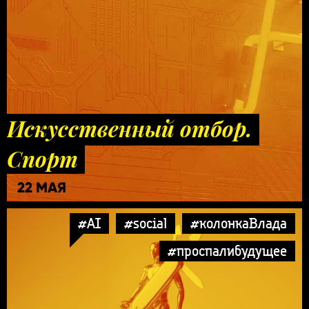
Искусственный отбор.
Спорт
22 МАЯ
#AI
#social
#колонкаВлада
#проспалибудущее