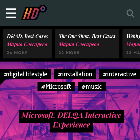
D&AD. Best Cases
The One Show. Best Cases
Webby
Мария Слесарева
Мария Слесарева
Мария
24 ИЮНЯ
22 ИЮНЯ
22 М
#digital lifestyle
#installation
#interactive
#Microsoft
#music
Microsoft. DELQA Interactive
Experience