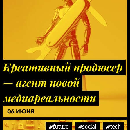
Креативный продюсер
— агент новой
медиареальности
06 ИЮНЯ
#future
#social
#tech