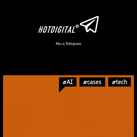
#AI
#cases
#tech