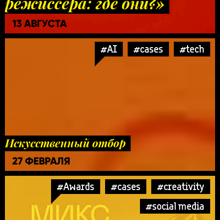
режиссёра: где они?»
13 АВГУСТА
#AI
#cases
#tech
Искусственный отбор
27 ФЕВРАЛЯ
#Awards
#cases
#creativity
#social media