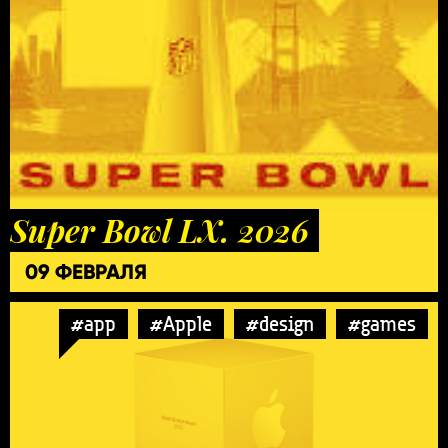
Super Bowl LX. 2026
09 ФЕВРАЛЯ
#app
#Apple
#design
#games