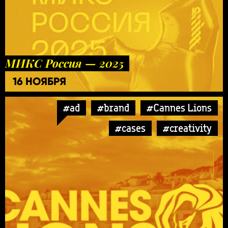
МИКС Россия — 2025
16 НОЯБРЯ
#ad
#brand
#Cannes Lions
#cases
#creativity