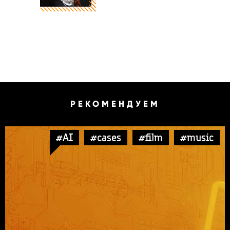
РЕКОМЕНДУЕМ
#AI
#cases
#film
#music