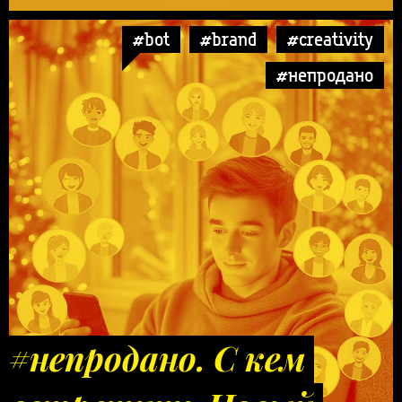
#bot
#brand
#creativity
#непродано
#непродано. С кем