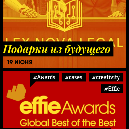
Подарки из будущего
19 ИЮНЯ
#Awards
#cases
#creativity
#Effie