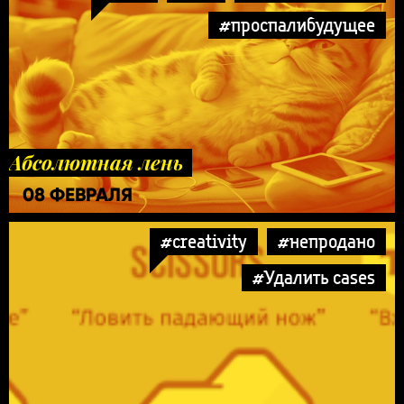
#проспалибудущее
Абсолютная лень
08 ФЕВРАЛЯ
#creativity
#непродано
#Удалить cases