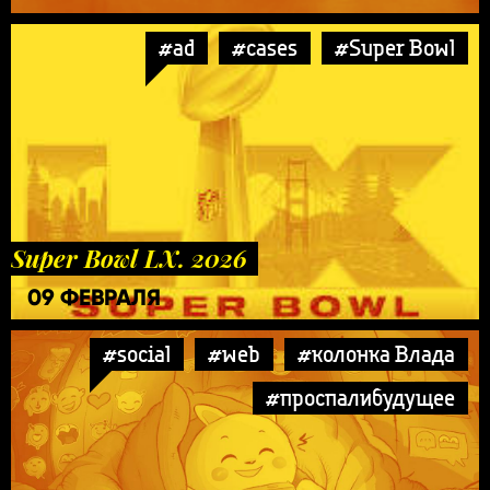
#ad
#cases
#Super Bowl
Super Bowl LX. 2026
09 ФЕВРАЛЯ
#social
#web
#колонка Влада
#проспалибудущее