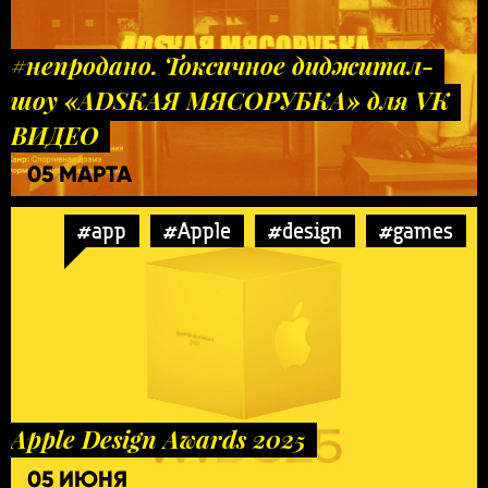
#непродано. Токсичное диджитал-
шоу «ADSКАЯ МЯСОРУБКА» для VK
ВИДЕО
05 МАРТА
#app
#Apple
#design
#games
Apple Design Awards 2025
05 ИЮНЯ