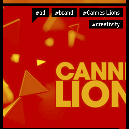
#ad
#brand
#Cannes Lions
#creativity