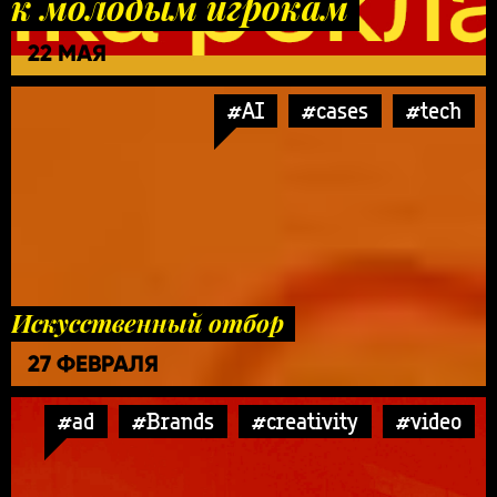
к молодым игрокам
22 МАЯ
#AI
#cases
#tech
Искусственный отбор
27 ФЕВРАЛЯ
#ad
#Brands
#creativity
#video