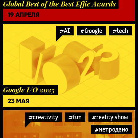
Global Best of the Best Effie Awards
19 АПРЕЛЯ
#AI
#Google
#tech
Google I/O 2025
23 МАЯ
#creativity
#fun
#reality show
#непродано