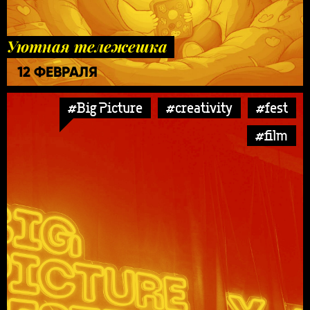
Уютная тележешка
12 ФЕВРАЛЯ
#Big Picture
#creativity
#fest
#film