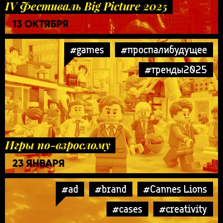
IV Фестиваль Big Picture 2025
13 ОКТЯБРЯ
#games
#проспалибудущее
#тренды2025
Игры по-взрослому
23 ЯНВАРЯ
#ad
#brand
#Cannes Lions
#cases
#creativity