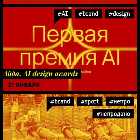
#AI
#brand
#design
Айда. AI design awards
21 ЯНВАРЯ
#brand
#sport
#непро
#непродано