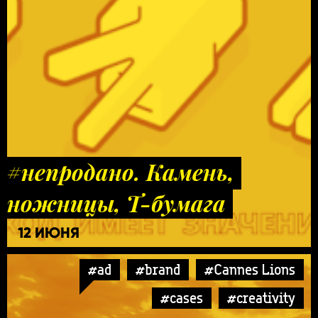
#непродано. Камень,
ножницы, Т-бумага
12 ИЮНЯ
#ad
#brand
#Cannes Lions
#cases
#creativity