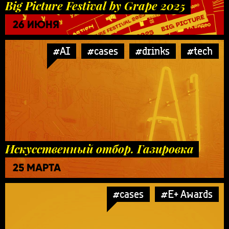
Big Picture Festival by Grape 2025
26 ИЮНЯ
#AI
#cases
#drinks
#tech
Искусственный отбор. Газировка
25 МАРТА
#cases
#E+ Awards