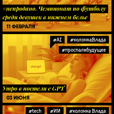
#непродано. Чемпионат по футболу
среди девушек в нижнем белье
11 ФЕВРАЛЯ
#AI
#колонкаВлада
#проспалибудущее
Утро в постели с GPT
03 ИЮНЯ
#tech
#ИИ
#колонка Влада