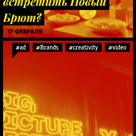
встретить Новый
Брют?
17 ФЕВРАЛЯ
#ad
#Brands
#creativity
#video