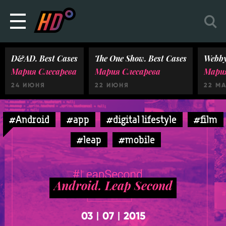
D&AD. Best Cases
The One Show. Best Cases
Webby
Мария Слесарева
Мария Слесарева
Мария
24 ИЮНЯ
22 ИЮНЯ
22 М
#Android
#app
#digital lifestyle
#film
#leap
#mobile
Android. Leap Second
03
07
2015
|
|