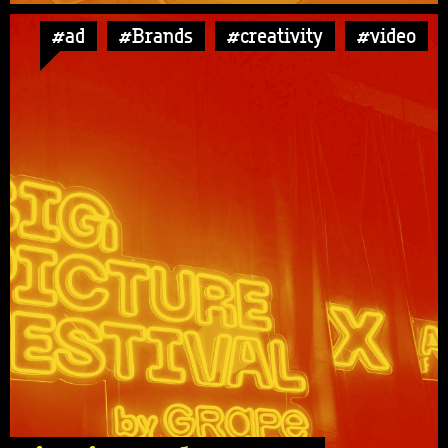
#ad
#Brands
#creativity
#video