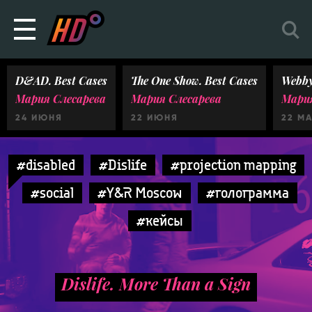
D&AD. Best Cases
The One Show. Best Cases
Webby
Мария Слесарева
Мария Слесарева
Мария
24 ИЮНЯ
22 ИЮНЯ
22 М
#disabled
#Dislife
#projection mapping
#social
#Y&R Moscow
#голограмма
#кейсы
Dislife. More Than a Sign