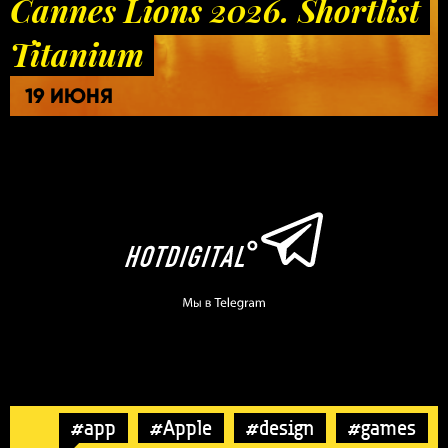
Cannes Lions 2026. Shortlist
Titanium
19 ИЮНЯ
#app
#Apple
#design
#games