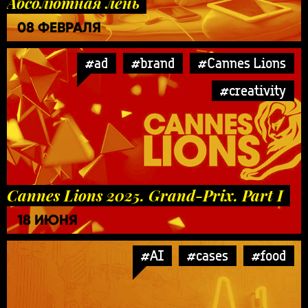
Абсолютная лень
08 ФЕВРАЛЯ
#ad
#brand
#Cannes Lions
#creativity
Cannes Lions 2025. Grand-Prix. Part I
18 ИЮНЯ
#AI
#cases
#food