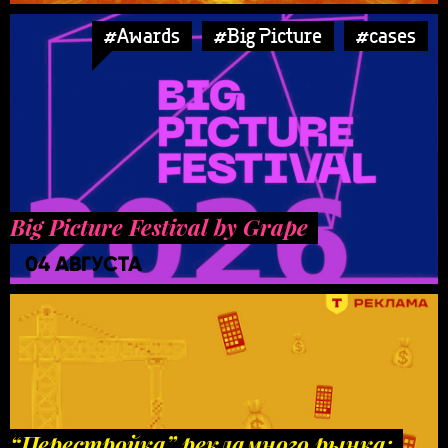
#Awards
#Big Picture
#cases
Big Picture Festival by Grape
04 АВГУСТА
“Перестройка” рекламного рынка: