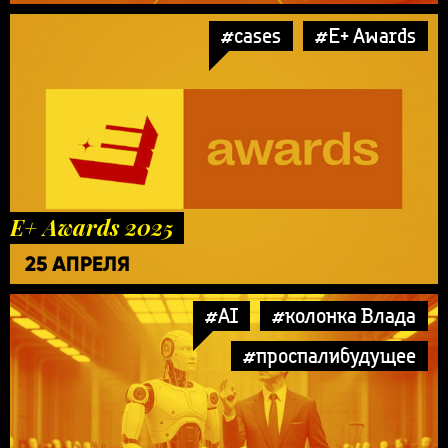
#cases
#E+ Awards
E+ Awards 2025
25 АПРЕЛЯ
#AI
#колонка Влада
#проспалибудущее