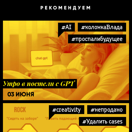
РЕКОМЕНДУЕМ
#AI
#колонкаВлада
#проспалибудущее
Утро в постели с GPT
03 ИЮНЯ
#creativity
#непродано
#Удалить cases