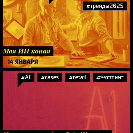
#тренды2025
Моя ИИ копия
14 ЯНВАРЯ
#AI
#cases
#retail
#шоппинг