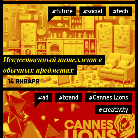
#future
#social
#tech
Искусственный интеллект в
обычных предметах
14 ЯНВАРЯ
#ad
#brand
#Cannes Lions
#creativity