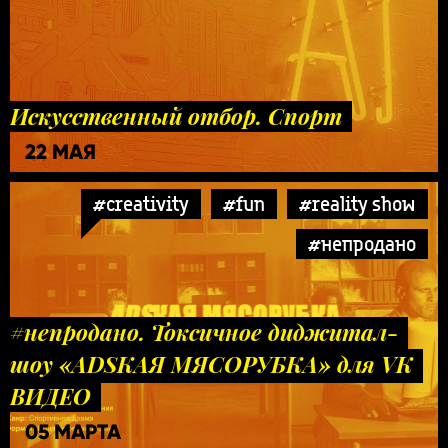
Искусственный отбор. Спорт
22 МАЯ
#creativity
#fun
#reality show
#непродано
#непродано. Токсичное диджитал-
шоу «ADSКАЯ МЯСОРУБКА» для VK
ВИДЕО
05 МАРТА