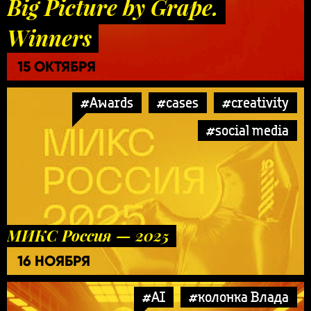
Big Picture by Grape.
Winners
15 ОКТЯБРЯ
#Awards
#cases
#creativity
#social media
МИКС Россия — 2025
16 НОЯБРЯ
#AI
#колонка Влада