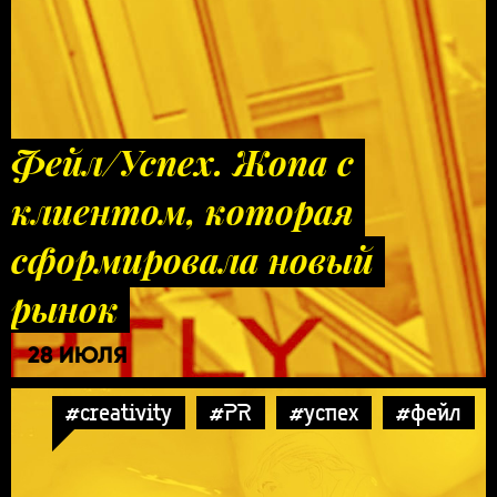
Фейл/Успех. Жопа с
клиентом, которая
сформировала новый
рынок
28 ИЮЛЯ
#creativity
#PR
#успех
#фейл