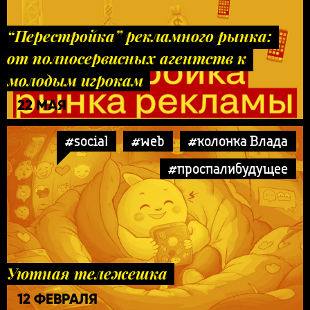
“Перестройка” рекламного рынка:
от полносервисных агентств к
молодым игрокам
22 МАЯ
#social
#web
#колонка Влада
#проспалибудущее
Уютная тележешка
12 ФЕВРАЛЯ