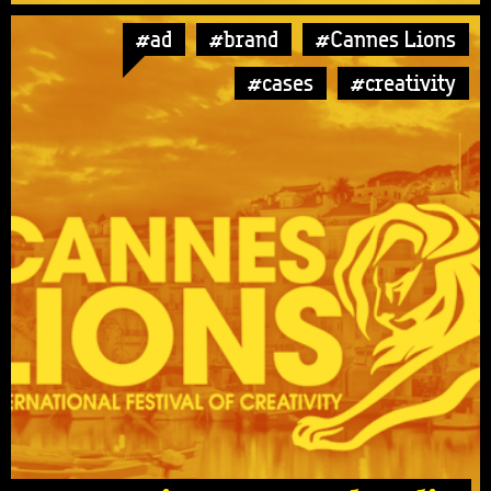
#ad
#brand
#Cannes Lions
#cases
#creativity