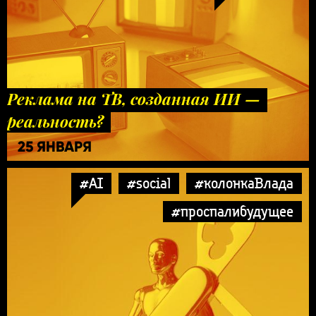
Реклама на ТВ, созданная ИИ —
реальность?
25 ЯНВАРЯ
#AI
#social
#колонкаВлада
#проспалибудущее