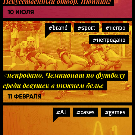
Искусственный отбор. Шоппинг
10 ИЮЛЯ
#brand
#sport
#непро
#непродано
#непродано. Чемпионат по футболу
среди девушек в нижнем белье
11 ФЕВРАЛЯ
#AI
#cases
#games