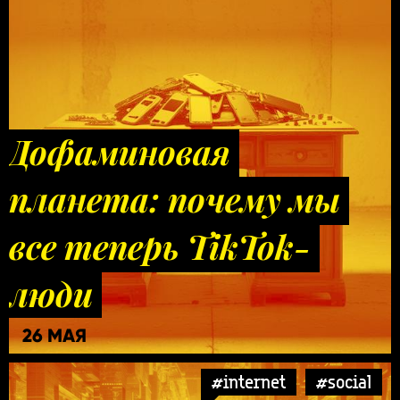
Дофаминовая
планета: почему мы
все теперь TikTok-
люди
26 МАЯ
#internet
#social