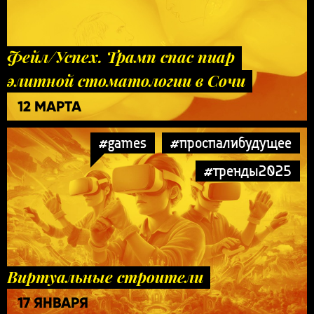
Фейл/Успех. Трамп спас пиар
элитной стоматологии в Сочи
12 МАРТА
#games
#проспалибудущее
#тренды2025
Виртуальные строители
17 ЯНВАРЯ