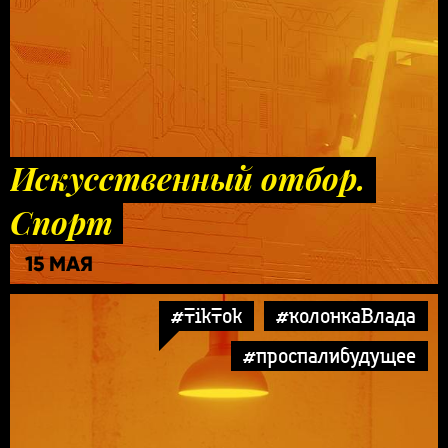
Искусственный отбор.
Спорт
15 МАЯ
#TikTok
#колонкаВлада
#проспалибудущее