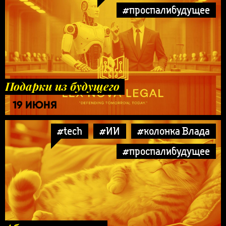
#проспалибудущее
Подарки из будущего
19 ИЮНЯ
#tech
#ИИ
#колонка Влада
#проспалибудущее