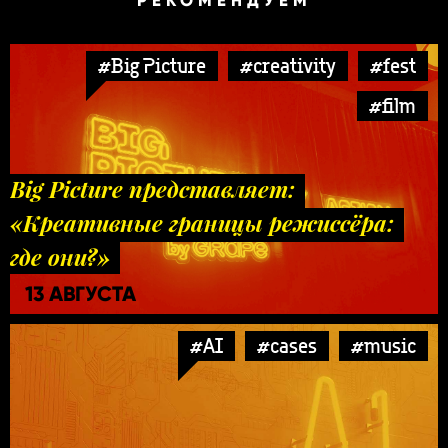
РЕКОМЕНДУЕМ
#Big Picture
#creativity
#fest
#film
Big Picture представляет:
«Креативные границы режиссёра:
где они?»
13 АВГУСТА
#AI
#cases
#music