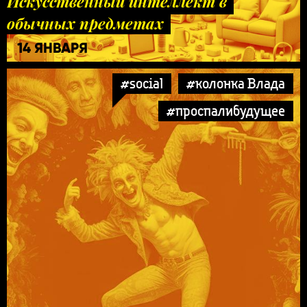
Искусственный интеллект в
обычных предметах
14 ЯНВАРЯ
#social
#колонка Влада
#проспалибудущее