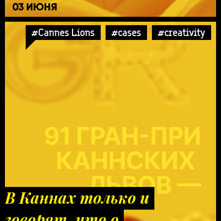
03 ИЮНЯ
#Cannes Lions
#cases
#creativity
В Каннах только и
говорят, что о