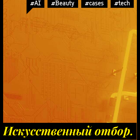
#AI
#Beauty
#cases
#tech
Искусственный отбор.