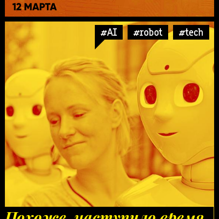
12 МАРТА
#AI
#robot
#tech
Похоже, наступило время,