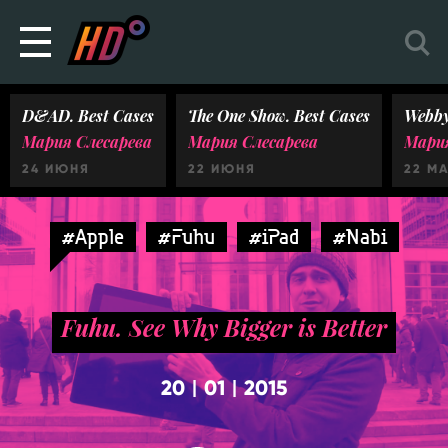
D&AD. Best Cases
The One Show. Best Cases
Webby
Мария Слесарева
Мария Слесарева
Мария
24 ИЮНЯ
22 ИЮНЯ
22 М
#Apple
#Fuhu
#iPad
#Nabi
Fuhu. See Why Bigger is Better
20
01
2015
|
|