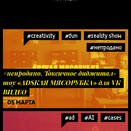
#creativity
#fun
#reality show
#непродано
#непродано. Токсичное диджитал-
шоу «ADSКАЯ МЯСОРУБКА» для VK
ВИДЕО
05 МАРТА
#ad
#AI
#cases