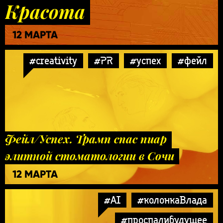
Красота
12 МАРТА
#creativity
#PR
#успех
#фейл
Фейл/Успех. Трамп спас пиар
элитной стоматологии в Сочи
12 МАРТА
#AI
#колонкаВлада
#проспалибудущее