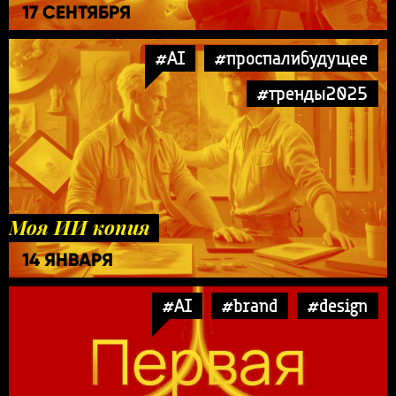
17 СЕНТЯБРЯ
#AI
#проспалибудущее
#тренды2025
Моя ИИ копия
14 ЯНВАРЯ
#AI
#brand
#design