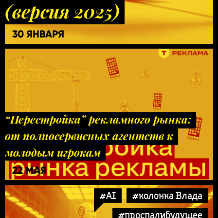
(версия 2025)
30 ЯНВАРЯ
“Перестройка” рекламного рынка:
от полносервисных агентств к
молодым игрокам
22 МАЯ
#AI
#колонка Влада
#проспалибудущее