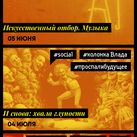
Искусственный отбор. Музыка
05 ИЮНЯ
#social
#колонка Влада
#проспалибудущее
И снова: хвала глупости
04 ИЮЛЯ