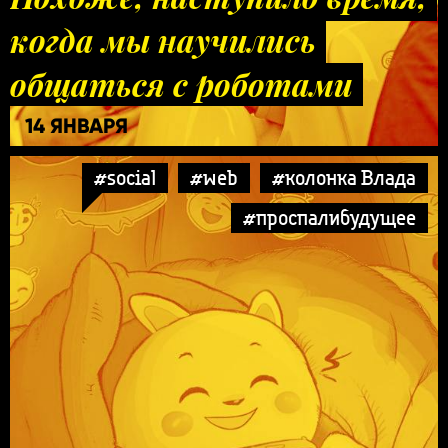
когда мы научились
общаться с роботами
14 ЯНВАРЯ
#social
#web
#колонка Влада
#проспалибудущее