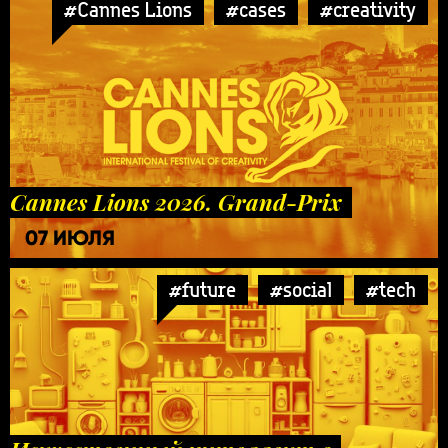
#Cannes Lions
#cases
#creativity
Cannes Lions 2026. Grand-Prix
07 ИЮЛЯ
#future
#social
#tech