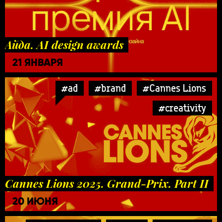
Айда. AI design awards
21 ЯНВАРЯ
#ad
#brand
#Cannes Lions
#creativity
Cannes Lions 2025. Grand-Prix. Part II
20 ИЮНЯ