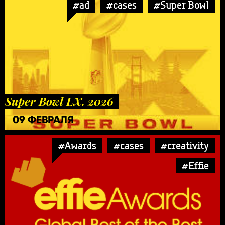
#ad
#cases
#Super Bowl
Super Bowl LX. 2026
09 ФЕВРАЛЯ
#Awards
#cases
#creativity
#Effie