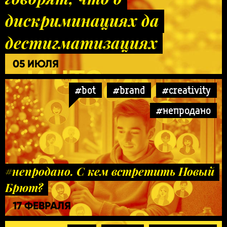
дискриминациях да
дестигматизациях
05 ИЮЛЯ
#bot
#brand
#creativity
#непродано
#непродано. С кем встретить Новый
Брют?
17 ФЕВРАЛЯ