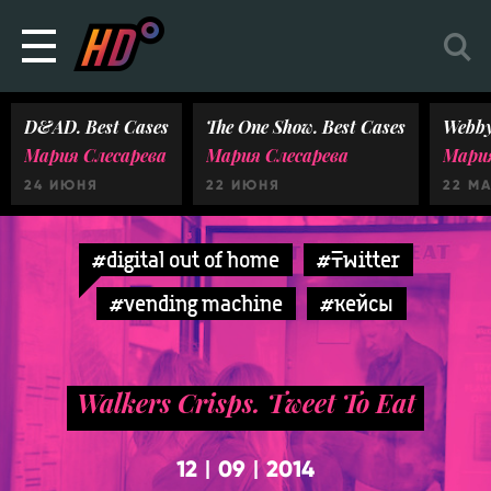
D&AD. Best Cases
The One Show. Best Cases
Webby
Мария Слесарева
Мария Слесарева
Мария
24 ИЮНЯ
22 ИЮНЯ
22 М
#digital out of home
#Twitter
#vending machine
#кейсы
Walkers Crisps. Tweet To Eat
12
09
2014
|
|