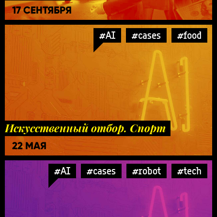
17 СЕНТЯБРЯ
#AI
#cases
#food
Искусственный отбор. Спорт
22 МАЯ
#AI
#cases
#robot
#tech