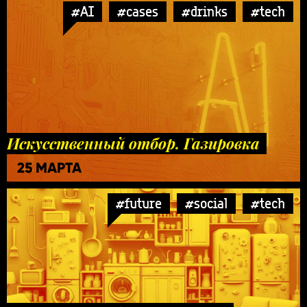
#AI
#cases
#drinks
#tech
Искусственный отбор. Газировка
25 МАРТА
#future
#social
#tech