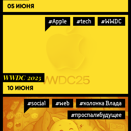
05 ИЮНЯ
#Apple
#tech
#WWDC
WWDC 2025
10 ИЮНЯ
#social
#web
#колонка Влада
#проспалибудущее