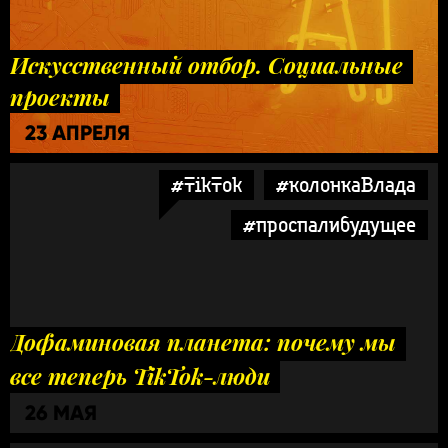
Искусственный отбор. Социальные
проекты
23 АПРЕЛЯ
#TikTok
#колонкаВлада
#проспалибудущее
Дофаминовая планета: почему мы
все теперь TikTok-люди
26 МАЯ