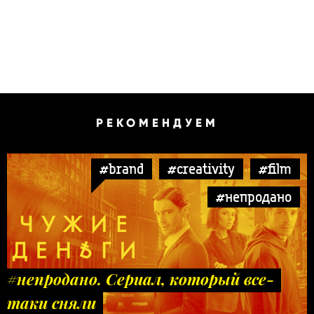
РЕКОМЕНДУЕМ
#brand
#creativity
#film
#непродано
#непродано. Сериал, который все-
таки сняли