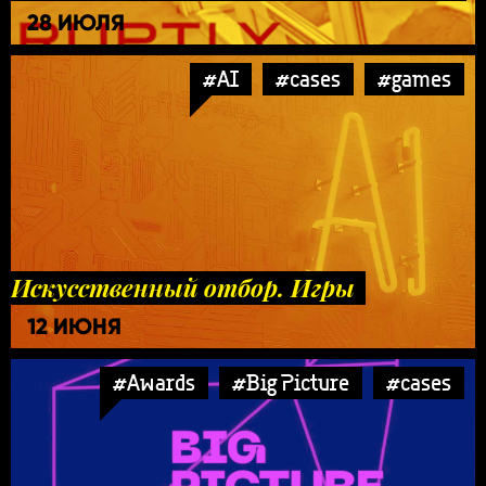
28 ИЮЛЯ
#AI
#cases
#games
Искусственный отбор. Игры
12 ИЮНЯ
#Awards
#Big Picture
#cases