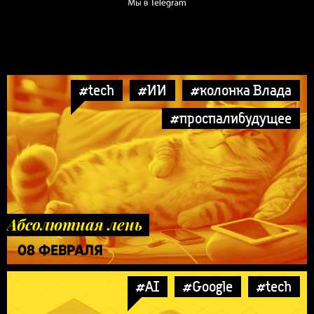
#tech
#ИИ
#колонка Влада
#проспалибудущее
Абсолютная лень
08 ФЕВРАЛЯ
#AI
#Google
#tech