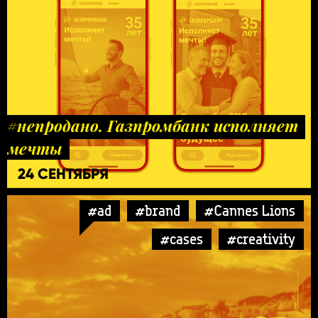
#непродано. Газпромбанк исполняет
мечты
24 СЕНТЯБРЯ
#ad
#brand
#Cannes Lions
#cases
#creativity