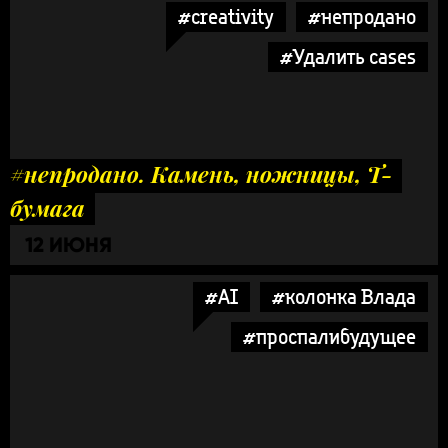
#creativity
#непродано
#Удалить cases
#непродано. Камень, ножницы, Т-
бумага
12 ИЮНЯ
#AI
#колонка Влада
#проспалибудущее