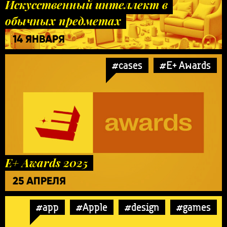
Искусственный интеллект в
обычных предметах
14 ЯНВАРЯ
#cases
#E+ Awards
E+ Awards 2025
25 АПРЕЛЯ
#app
#Apple
#design
#games