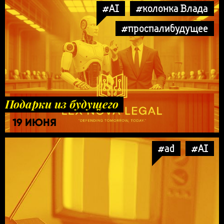
#AI
#колонка Влада
#проспалибудущее
Подарки из будущего
19 ИЮНЯ
#ad
#AI