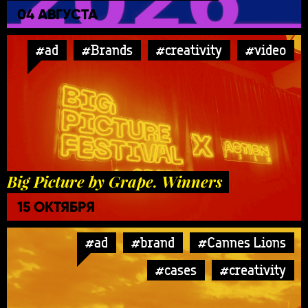
04 АВГУСТА
#ad
#Brands
#creativity
#video
Big Picture by Grape. Winners
15 ОКТЯБРЯ
#ad
#brand
#Cannes Lions
#cases
#creativity