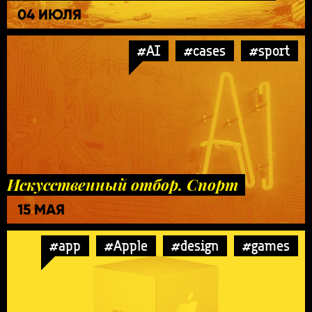
04 ИЮЛЯ
#AI
#cases
#sport
Искусственный отбор. Спорт
15 МАЯ
#app
#Apple
#design
#games