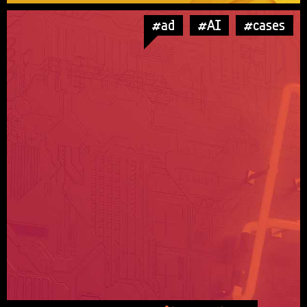
#ad
#AI
#cases