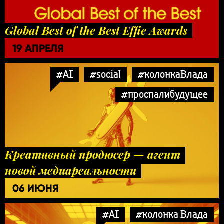
Global Best of the Best Effie Awards
19 АПРЕЛЯ
#AI
#social
#колонкаВлада
#проспалибудущее
Креативный продюсер — агент
новой медиареальности
06 ИЮНЯ
#AI
#колонка Влада