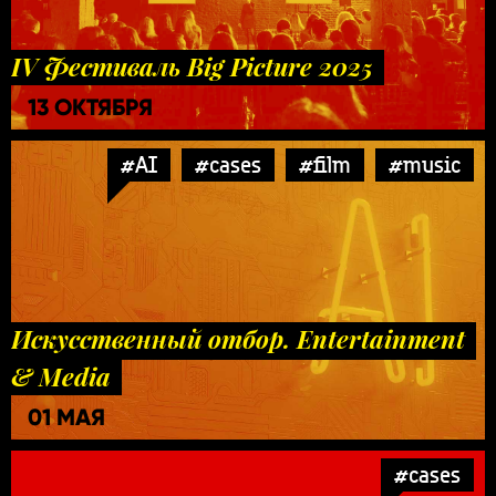
IV Фестиваль Big Picture 2025
13 ОКТЯБРЯ
#AI
#cases
#film
#music
Искусственный отбор. Entertainment
& Media
01 МАЯ
#cases