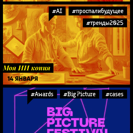
#AI
#проспалибудущее
#тренды2025
Моя ИИ копия
14 ЯНВАРЯ
#Awards
#Big Picture
#cases