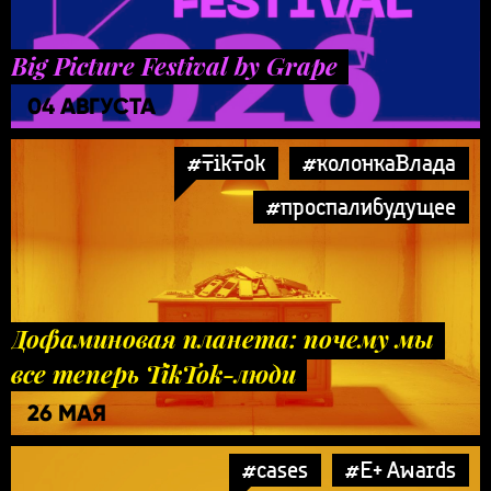
Big Picture Festival by Grape
04 АВГУСТА
#TikTok
#колонкаВлада
#проспалибудущее
Дофаминовая планета: почему мы
все теперь TikTok-люди
26 МАЯ
#cases
#E+ Awards