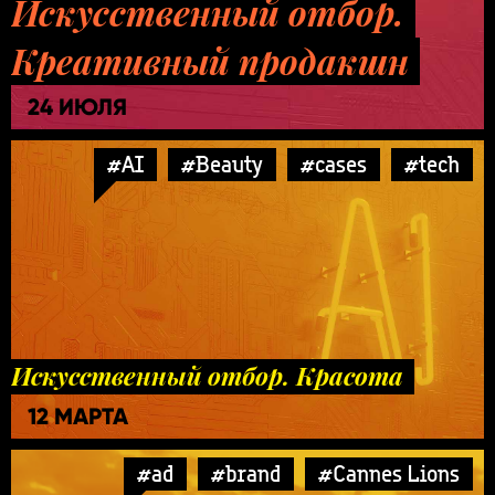
Искусственный отбор.
Креативный продакшн
24 ИЮЛЯ
#AI
#Beauty
#cases
#tech
Искусственный отбор. Красота
12 МАРТА
#ad
#brand
#Cannes Lions