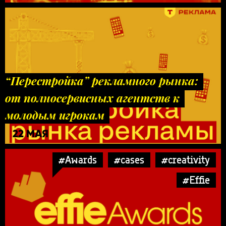
“Перестройка” рекламного рынка:
от полносервисных агентств к
молодым игрокам
22 МАЯ
#Awards
#cases
#creativity
#Effie