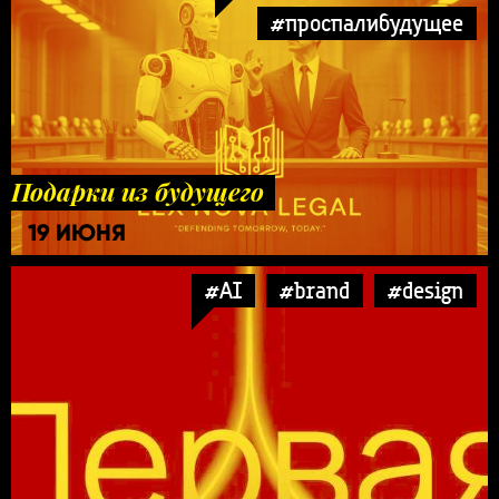
#проспалибудущее
Подарки из будущего
19 ИЮНЯ
#AI
#brand
#design