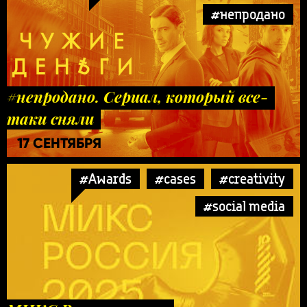
#непродано
#непродано. Сериал, который все-
таки сняли
17 СЕНТЯБРЯ
#Awards
#cases
#creativity
#social media