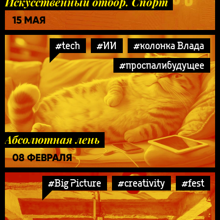
Искусственный отбор. Спорт
15 МАЯ
#tech
#ИИ
#колонка Влада
#проспалибудущее
Абсолютная лень
08 ФЕВРАЛЯ
#Big Picture
#creativity
#fest