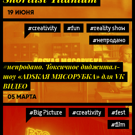
19 ИЮНЯ
#creativity
#fun
#reality show
#непродано
#непродано. Токсичное диджитал-
шоу «ADSКАЯ МЯСОРУБКА» для VK
ВИДЕО
05 МАРТА
#Big Picture
#creativity
#fest
#film