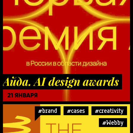
Айда. AI design awards
21 ЯНВАРЯ
#brand
#cases
#creativity
#Webby