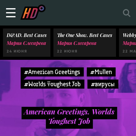
D&AD. Best Cases
The One Show. Best Cases
Webby
Мария Слесарева
Мария Слесарева
Мария
24 ИЮНЯ
22 ИЮНЯ
22 М
#American Greetings
#Mullen
#Worlds Toughest Job
#вирусы
American Greetings. Worlds
Toughest Job