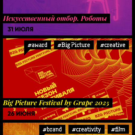
Искусственный отбор. Роботы
31 ИЮЛЯ
#award
#Big Picture
#creative
Big Picture Festival by Grape 2025
26 ИЮНЯ
#brand
#creativity
#film