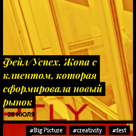
Фейл/Успех. Жопа с
клиентом, которая
сформировала новый
рынок
28 ИЮЛЯ
#Big Picture
#creativity
#fest