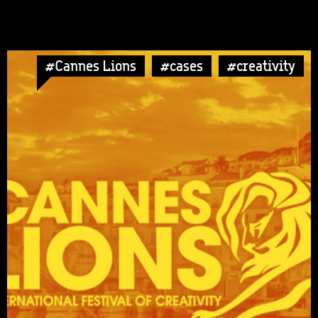
#Cannes Lions
#cases
#creativity