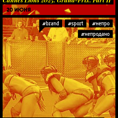
20 ИЮНЯ
#brand
#sport
#непро
#непродано