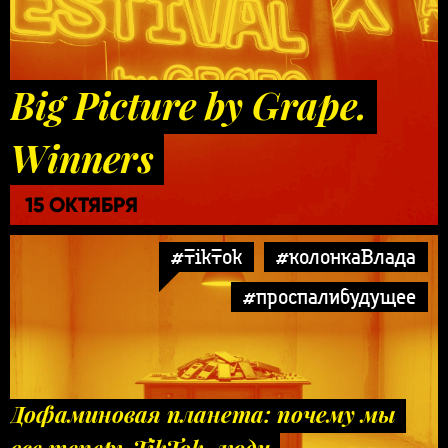
Big Picture by Grape.
Winners
15 ОКТЯБРЯ
#TikTok
#колонкаВлада
#проспалибудущее
Дофаминовая планета: почему мы
все теперь TikTok-люди