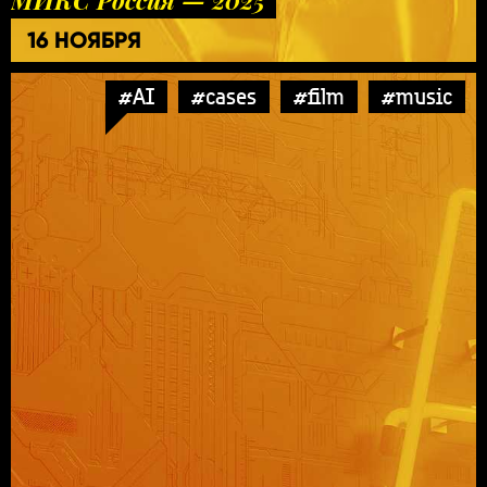
16 НОЯБРЯ
#AI
#cases
#film
#music