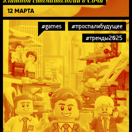
12 МАРТА
#games
#проспалибудущее
#тренды2025