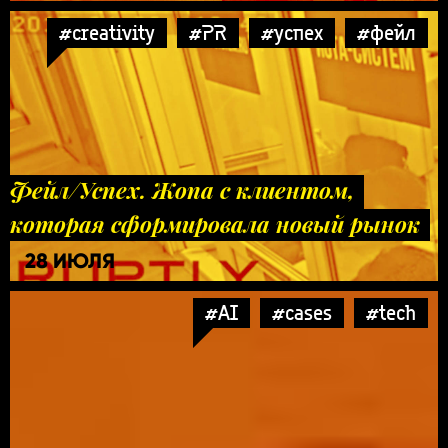
#creativity
#PR
#успех
#фейл
Фейл/Успех. Жопа с клиентом,
которая сформировала новый рынок
28 ИЮЛЯ
#AI
#cases
#tech