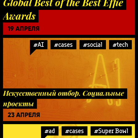
Global Best of the Best Effie
Awards
19 АПРЕЛЯ
#AI
#cases
#social
#tech
Искусственный отбор. Социальные
проекты
23 АПРЕЛЯ
#ad
#cases
#Super Bowl