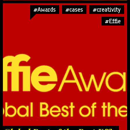
#Awards
#cases
#creativity
#Effie