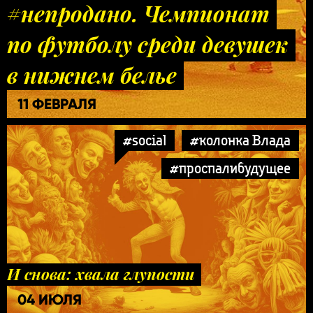
#непродано. Чемпионат
по футболу среди девушек
в нижнем белье
11 ФЕВРАЛЯ
#social
#колонка Влада
#проспалибудущее
И снова: хвала глупости
04 ИЮЛЯ