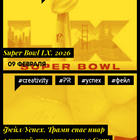
Super Bowl LX. 2026
09 ФЕВРАЛЯ
#creativity
#PR
#успех
#фейл
Фейл/Успех. Трамп спас пиар
элитной стоматологии в Сочи