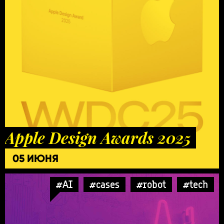
Apple Design Awards 2025
05 ИЮНЯ
#AI
#cases
#robot
#tech