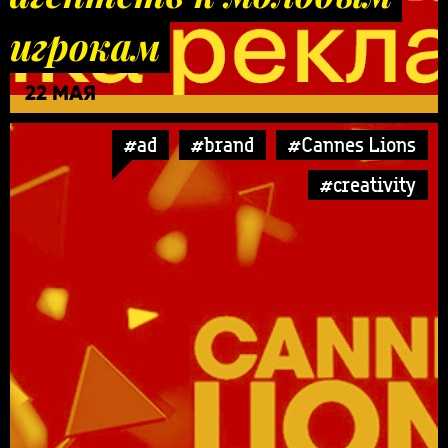
игрокам
22 МАЯ
#ad
#brand
#Cannes Lions
#creativity