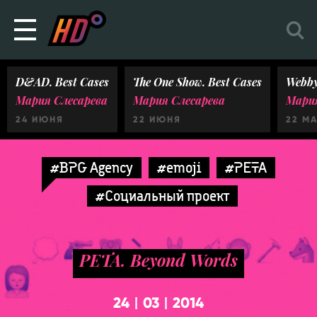
D&AD. Best Cases
The One Show. Best Cases
Webby
Мария Слесарева
Мария Слесарева
Мария
24 ИЮНЯ
22 ИЮНЯ
22 М
#BPG Agency
#emoji
#PETA
#Социальный проект
PETA. Beyond Words
24
03
2014
|
|