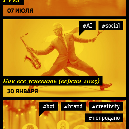
07 ИЮЛЯ
#AI
#social
Как все успевать (версия 2025)
30 ЯНВАРЯ
#bot
#brand
#creativity
#непродано