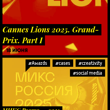
Cannes Lions 2025. Grand-
Prix. Part I
18 ИЮНЯ
#Awards
#cases
#creativity
#social media
МИКС Россия — 2025