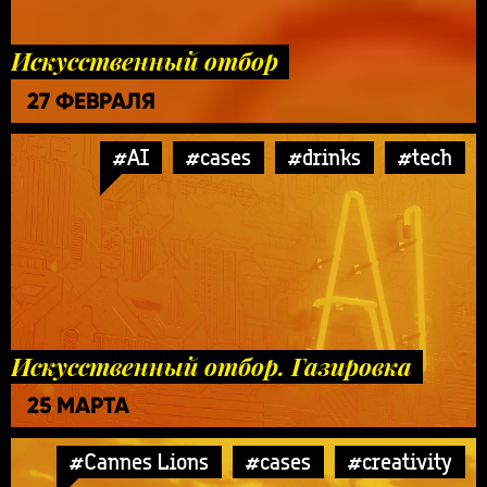
Искусственный отбор
27 ФЕВРАЛЯ
#AI
#cases
#drinks
#tech
Искусственный отбор. Газировка
25 МАРТА
#Cannes Lions
#cases
#creativity