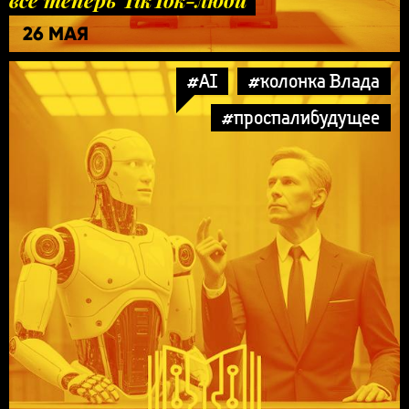
26 МАЯ
#AI
#колонка Влада
#проспалибудущее