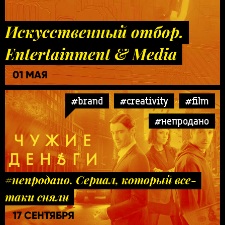
Искусственный отбор.
Entertainment & Media
01 МАЯ
#brand
#creativity
#film
#непродано
#непродано. Сериал, который все-
таки сняли
17 СЕНТЯБРЯ