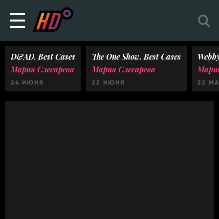
D&AD. Best Cases
The One Show. Best Cases
Webby
Мария Слесарева
Мария Слесарева
Мария
24 ИЮНЯ
22 ИЮНЯ
22 М