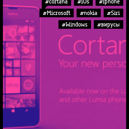
#cortana
#iOs
#iphone
#Microsoft
#nokia
#Siri
#Windows
#вирусы