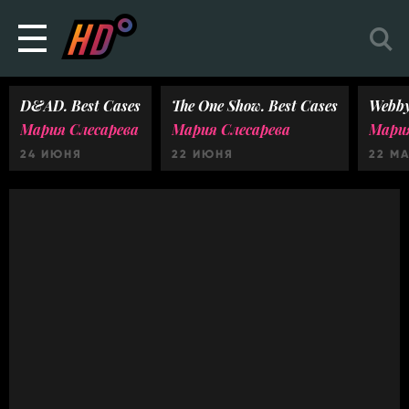
D&AD. Best Cases
The One Show. Best Cases
Webby
Мария Слесарева
Мария Слесарева
Мария
24 ИЮНЯ
22 ИЮНЯ
22 М