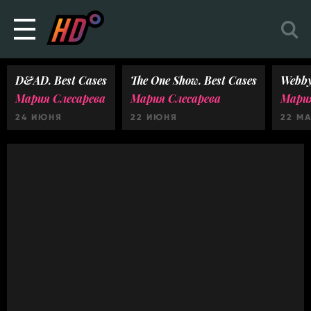
D&AD. Best Cases
The One Show. Best Cases
Webby
Мария Слесарева
Мария Слесарева
Мария
24 ИЮНЯ
22 ИЮНЯ
22 М