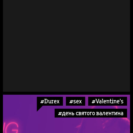
#Durex
#sex
#Valentine's
#день святого валентина