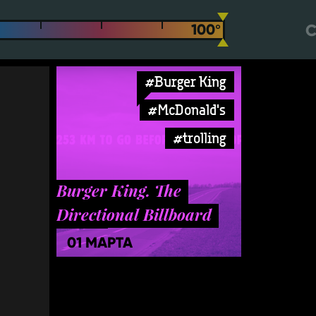
С
#Burger King
#McDonald's
#trolling
Burger King. The
Directional Billboard
Part 2
01 МАРТА