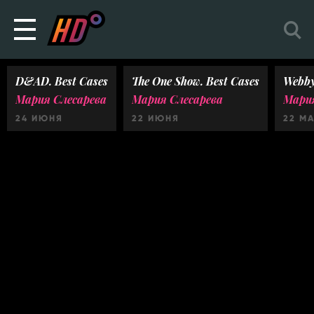
D&AD. Best Cases
The One Show. Best Cases
Webby
Мария Слесарева
Мария Слесарева
Мария
24 ИЮНЯ
22 ИЮНЯ
22 М
Ничего не найдено :(