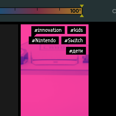
С
#innovation
#kids
#Nintendo
#Switch
#дети