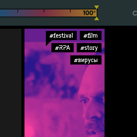
С
#festival
#film
#RPA
#story
#вирусы