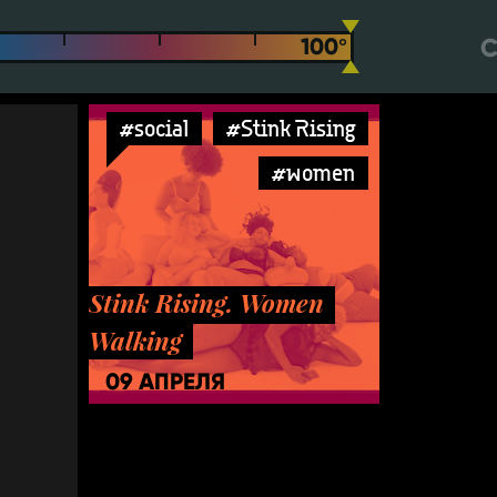
С
#social
#Stink Rising
#women
Stink Rising. Women
Walking
09 АПРЕЛЯ