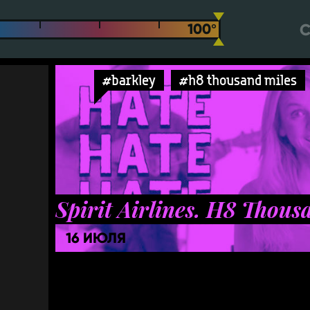
С
#barkley
#h8 thousand miles
Spirit Airlines. H8 Thous
16 ИЮЛЯ