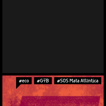
#eco
#GTB
#SOS Mata Atlântica