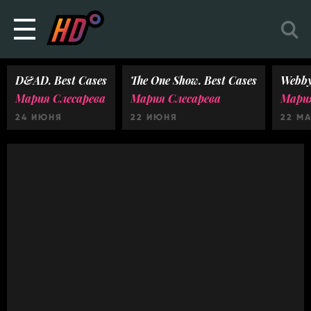
D&AD. Best Cases
The One Show. Best Cases
Webby
Мария Слесарева
Мария Слесарева
Мария
24 ИЮНЯ
22 ИЮНЯ
22 М