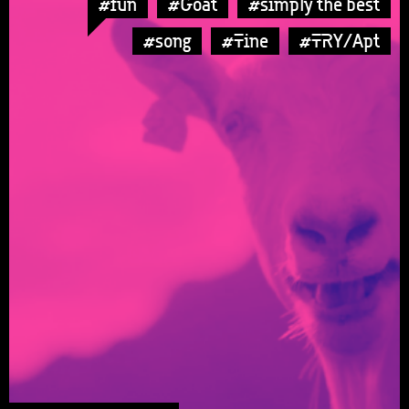
#fun
#Goat
#simply the best
#song
#Tine
#TRY/Apt