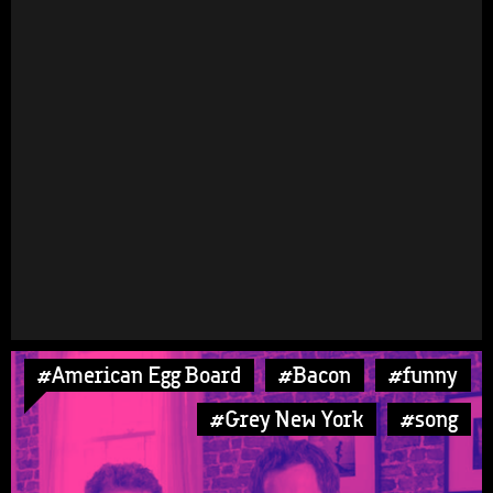
#American Egg Board
#Bacon
#funny
#Grey New York
#song