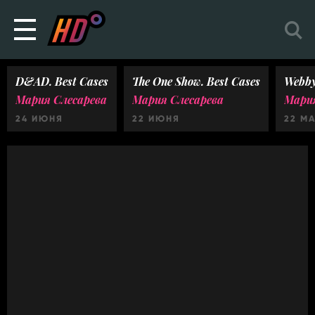
D&AD. Best Cases
The One Show. Best Cases
Webby
Мария Слесарева
Мария Слесарева
Мария
24 ИЮНЯ
22 ИЮНЯ
22 М