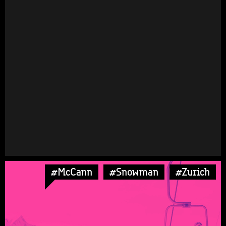
#McCann
#Snowman
#Zurich