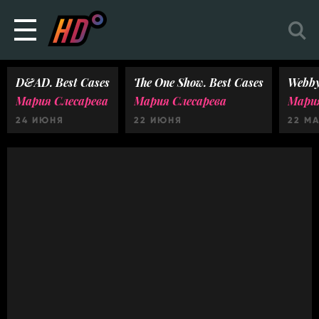
D&AD. Best Cases
The One Show. Best Cases
Webby
Мария Слесарева
Мария Слесарева
Мария
24 ИЮНЯ
22 ИЮНЯ
22 М